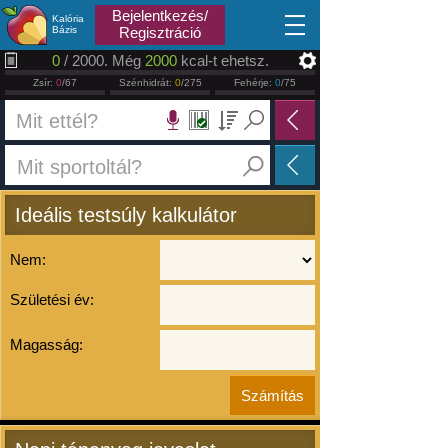
2026.08.08
Bejelentkezés/
Kalória
Bázis
Regisztráció
0
/ 2000. Még
2000
kcal-t ehetsz.
Zsír:
0
/67
Szénhidrát:
0
/275
Fehérje:
0
/75
Ideális testsúly kalkulátor
Nem:
Születési év:
Magasság: