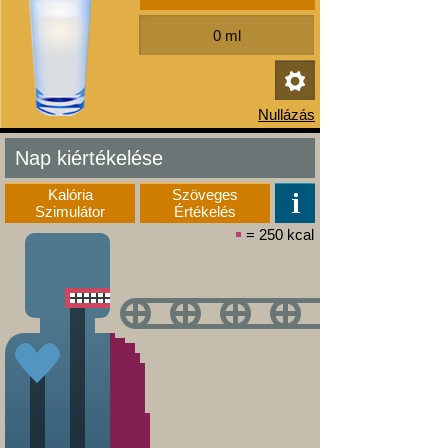
Nap kiértékelése
Kalória
Szöveges
Szimulátor
Értékelés