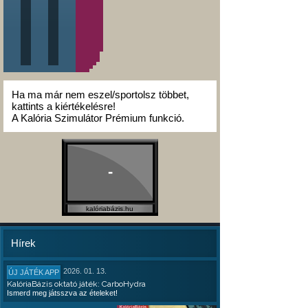
Ha ma már nem eszel/sportolsz többet,
kattints a kiértékelésre!
A Kalória Szimulátor Prémium funkció.
-
kalóriabázis.hu
Hírek
2026. 01. 13.
ÚJ JÁTÉK APP
KalóriaBázis oktató játék: CarboHydra
Ismerd meg játsszva az ételeket!