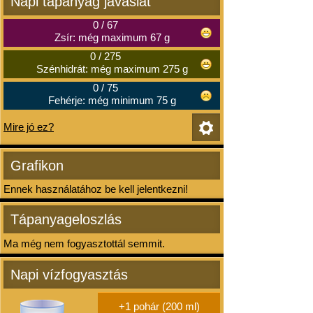
Napi tápanyag javaslat
0
/
67
Zsír: még maximum 67 g
0
/
275
Szénhidrát: még maximum 275 g
0
/
75
Fehérje: még minimum 75 g
Mire jó ez?
Grafikon
Ennek használatához be kell jelentkezni!
Tápanyageloszlás
Ma még nem fogyasztottál semmit.
Napi vízfogyasztás