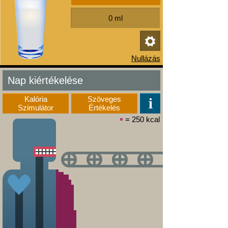
Nap kiértékelése
Kalória
Szöveges
Szimulátor
Értékelés