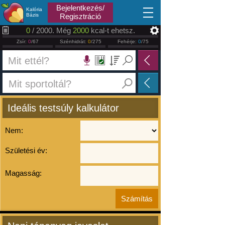
2026.08.06
Bejelentkezés/
Kalória
Bázis
Regisztráció
0
/ 2000. Még
2000
kcal-t ehetsz.
Zsír:
0
/67
Szénhidrát:
0
/275
Fehérje:
0
/75
Ideális testsúly kalkulátor
Nem:
Születési év:
Magasság: