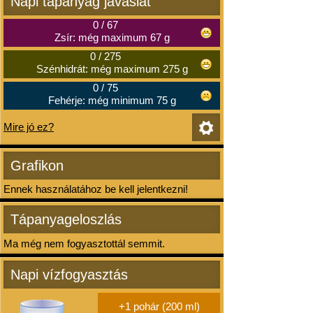
Napi tápanyag javaslat
0
/
67
Zsír: még maximum 67 g
0
/
275
Szénhidrát: még maximum 275 g
0
/
75
Fehérje: még minimum 75 g
Mire jó ez?
Grafikon
Ennek használatához be kell jelentkezni!
Tápanyageloszlás
Ma még nem fogyasztottál semmit.
Napi vízfogyasztás