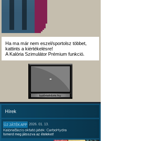
Ha ma már nem eszel/sportolsz többet,
kattints a kiértékelésre!
A Kalória Szimulátor Prémium funkció.
-
kalóriabázis.hu
Hírek
2026. 01. 13.
ÚJ JÁTÉK APP
KalóriaBázis oktató játék: CarboHydra
Ismerd meg játsszva az ételeket!