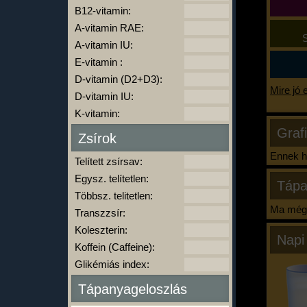
B12-vitamin:
A-vitamin RAE:
S
A-vitamin IU:
E-vitamin :
D-vitamin (D2+D3):
Mire jó 
D-vitamin IU:
K-vitamin:
Graf
Zsírok
Ennek ha
Telített zsírsav:
Egysz. telítetlen:
Tápa
Többsz. telitetlen:
Ma még 
Transzzsír:
Koleszterin:
Napi
Koffein (Caffeine):
Glikémiás index:
Tápanyageloszlás