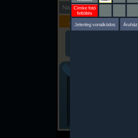
Nap kiértékelése
Címke fotó
feltöltés
Kalória
Szöveges
Szimulátor
Értékelés
Jelenleg vonalkódos
Áruház