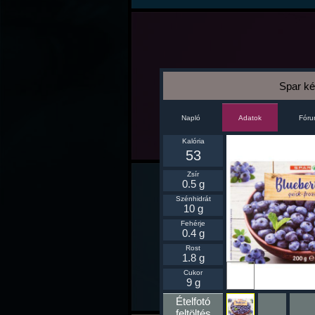
Spar ké
Napló
Fór
Adatok
Kalória
53
Zsír
0.5 g
Szénhidrát
10 g
Fehérje
0.4 g
Rost
1.8 g
Ikonnak
Cukor
beállít
9 g
Ételfotó
feltöltés