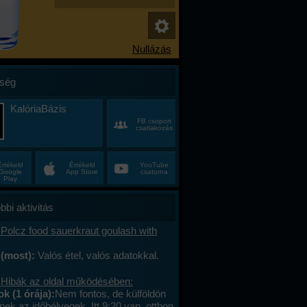
ség
KalóriaBázis
FB csoport
csatlakozás
Értékeld
Értékeld
YouTube
Google
App Store
csatorna
Play
bbi aktivitás
Polcz food sauerkraut goulash with
 (most):
Valós étel, valós adatokkal.
 Hibák az oldal működésében:
 (1 órája):
Nem fontos, de külföldön
ek az időbélyegek. Itt 9:20 van, otthon