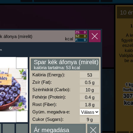
10 ér
1
ZS:
0
A l
k áfonya (mirelit)
SZ:
0
kcal
figyel
F:
0
eszel
kaló
um
Valójáb
be a
Spar kék áfonya (mirelit)
kalória tartalma: 53 kcal
Kalória (Energy):
Zsír (Fat):
Szénhidrát (Carbo):
Fehérje (Protein):
Rost (Fiber):
Gyüm. megadva-e:
Cukor (Sugars):
Ár megadása