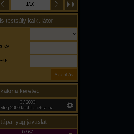
1/10
is testsúly kalkulátor
si év:
ág:
 kalória kereted
0 / 2000
Még 2000 kcal-t ehetsz ma.
 tápanyag javaslat
0
/
67