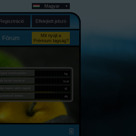
Magyar
Regisztráció
Elfelejtett jelszó
Mit nyújt a
Fórum
Prémium tagság?
Tagok összfogyása:
kg
Ma bevitt összkcal:
kcal
Mai napon aktív tagok:
fő
Kereshető ételek:
db