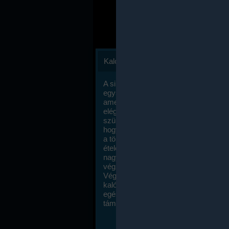
Kalóriaszámlálás
A sikeres fogyás titka valójában igen
egyszerű: égess több energiát, mint
amennyit beviszel. Természetesen e
elég nagy fegyelemre és akaraterőre
szükség, de meglepődve fogod tapasz
hogy a kalóriaszámolás mennyire ru
a többi diétához képest. Itt nincsenek ti
ételek és a megengedett kalóriabevite
nagymértékben növelheted ha testmo
végzel.
Végül, de nem utolsó sorban, a
kalóriaszámolás módszerét a legtöbb
egészségügyi szakorvos ajánlja és
támogatja.
To