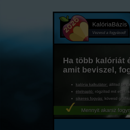
KalóriaBázis
Vezesd a fogyásod!
Ha több kalóriát 
amit beviszel, fo
kalória kalkulátor:
állítsd be c
ételnapló:
rögzítsd mit ettél, s
sikeres fogyás:
kövesd grafik
Mennyit akarsz fogyn