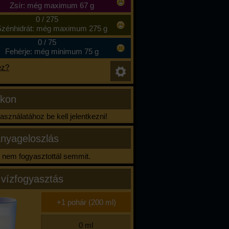
Zsír: még maximum 67 g
0
/
275
zénhidrát: még maximum 275 g
0
/
75
Fehérje: még minimum 75 g
ez?
ikon
sználatához be kell jelentkezni!
nyageloszlás
nem fogyasztottál semmit.
 vízfogyasztás