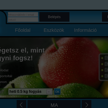
Belépés
Főoldal
Eszközök
Információ
égetsz el, mint
gyni fogsz!
élodat
portoltál
onon
i?
heti 0.5 kg fogyás
MA