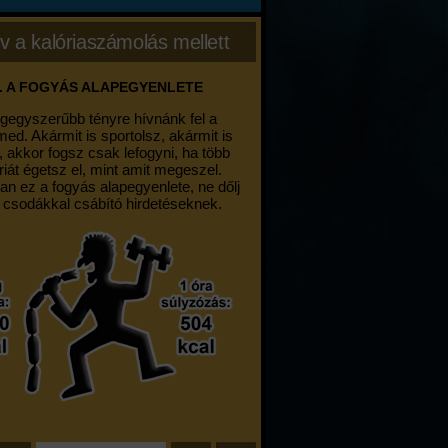
v a kalóriaszámolás mellett
. A FOGYÁS ALAPEGYENLETE
egegyszerűbb tényre hívnánk fel a
med. Akármit is sportolsz, akármit is
, akkor fogsz csak lefogyni, ha több
riát égetsz el, mint amit megeszel.
an ez a fogyás alapegyenlete, ne dőlj
 csodákkal csábító hirdetéseknek.