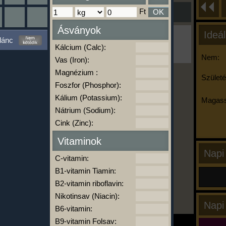
Ft
OK
Ásványok
Ideál
Ha ma már nem eszel/sportolsz többet,
lánc
kattints a kiértékelésre!
Kálcium (Calc):
A Kalória Szimulátor Prémium funkció.
Nem:
Vas (Iron):
Magnézium :
Születé
Foszfor (Phosphor):
-
Kálium (Potassium):
Magass
Nátrium (Sodium):
Cink (Zinc):
kalóriabázis.hu
Vitaminok
Napi
C-vitamin:
B1-vitamin Tiamin:
B2-vitamin riboflavin:
Nikotinsav (Niacin):
Napi
B6-vitamin:
B9-vitamin Folsav: