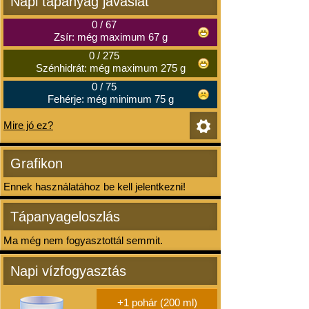
Napi tápanyag javaslat
0
/
67
Zsír: még maximum 67 g
0
/
275
Szénhidrát: még maximum 275 g
0
/
75
Fehérje: még minimum 75 g
Mire jó ez?
Grafikon
Ennek használatához be kell jelentkezni!
Tápanyageloszlás
Ma még nem fogyasztottál semmit.
Napi vízfogyasztás