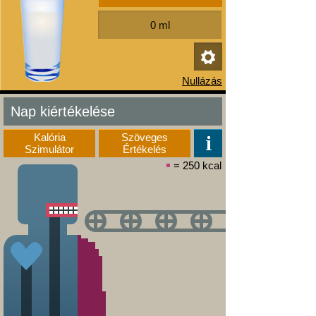
Nap kiértékelése
Kalória
Szöveges
Szimulátor
Értékelés