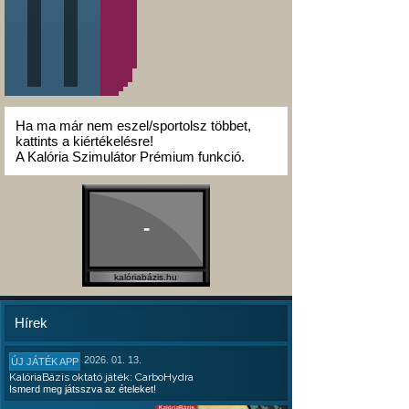
Ha ma már nem eszel/sportolsz többet,
kattints a kiértékelésre!
A Kalória Szimulátor Prémium funkció.
-
kalóriabázis.hu
Hírek
2026. 01. 13.
ÚJ JÁTÉK APP
KalóriaBázis oktató játék: CarboHydra
Ismerd meg játsszva az ételeket!