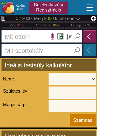
2026.08.09
Bejelentkezés/
Kalória
Bázis
Regisztráció
0
/ 2000. Még
2000
kcal-t ehetsz.
Zsír:
0
/67
Szénhidrát:
0
/275
Fehérje:
0
/75
Ideális testsúly kalkulátor
Nem:
Születési év:
Magasság: