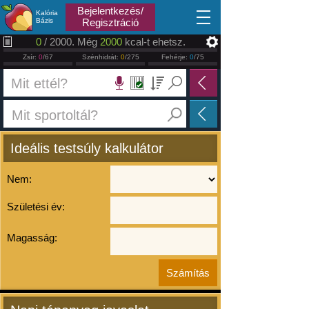
2026.08.07
Bejelentkezés/
Kalória
Bázis
Regisztráció
0
/ 2000. Még
2000
kcal-t ehetsz.
Zsír:
0
/67
Szénhidrát:
0
/275
Fehérje:
0
/75
Ideális testsúly kalkulátor
Nem:
Születési év:
Magasság: