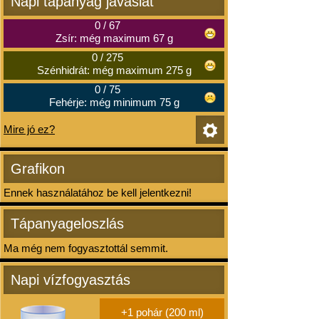
Napi tápanyag javaslat
0
/
67
Zsír: még maximum 67 g
0
/
275
Szénhidrát: még maximum 275 g
0
/
75
Fehérje: még minimum 75 g
Mire jó ez?
Grafikon
Ennek használatához be kell jelentkezni!
Tápanyageloszlás
Ma még nem fogyasztottál semmit.
Napi vízfogyasztás