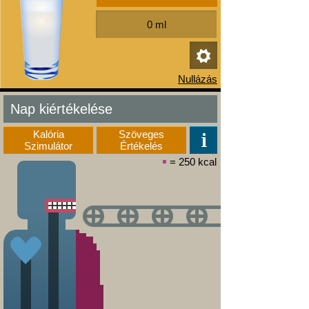
Nap kiértékelése
Kalória
Szöveges
Szimulátor
Értékelés