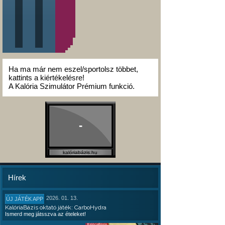
Ha ma már nem eszel/sportolsz többet,
kattints a kiértékelésre!
A Kalória Szimulátor Prémium funkció.
-
kalóriabázis.hu
Hírek
2026. 01. 13.
ÚJ JÁTÉK APP
KalóriaBázis oktató játék: CarboHydra
Ismerd meg játsszva az ételeket!