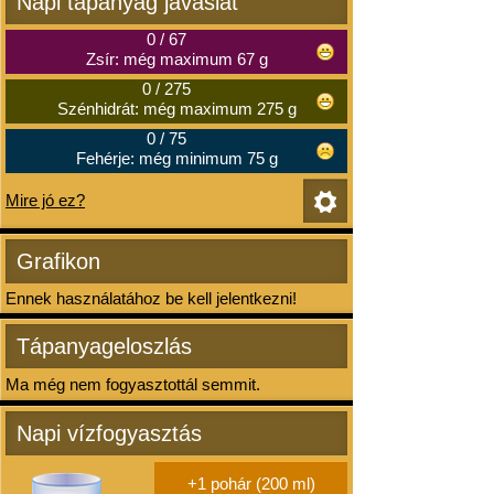
Napi tápanyag javaslat
0
/
67
Zsír: még maximum 67 g
0
/
275
Szénhidrát: még maximum 275 g
0
/
75
Fehérje: még minimum 75 g
Mire jó ez?
Grafikon
Ennek használatához be kell jelentkezni!
Tápanyageloszlás
Ma még nem fogyasztottál semmit.
Napi vízfogyasztás