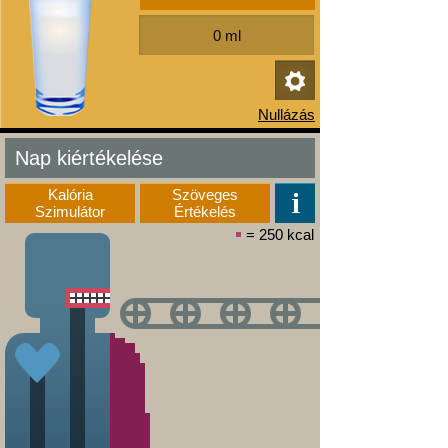
Nap kiértékelése
Kalória
Szöveges
Szimulátor
Értékelés