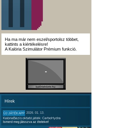
Ha ma már nem eszel/sportolsz többet,
kattints a kiértékelésre!
A Kalória Szimulátor Prémium funkció.
-
kalóriabázis.hu
Hírek
2026. 01. 13.
ÚJ JÁTÉK APP
KalóriaBázis oktató játék: CarboHydra
Ismerd meg játsszva az ételeket!