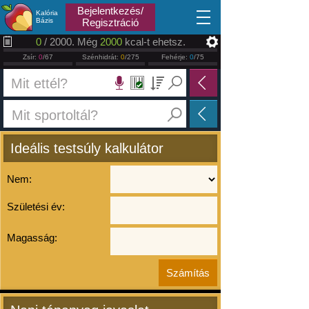
2026.08.07
Bejelentkezés/
Kalória
Bázis
Regisztráció
0
/ 2000. Még
2000
kcal-t ehetsz.
Zsír:
0
/67
Szénhidrát:
0
/275
Fehérje:
0
/75
Ideális testsúly kalkulátor
Nem:
Születési év:
Magasság: