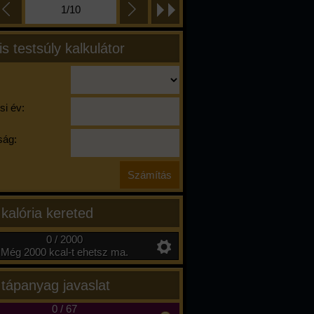
1/10
is testsúly kalkulátor
si év:
ág:
 kalória kereted
0 / 2000
Még 2000 kcal-t ehetsz ma.
 tápanyag javaslat
0
/
67