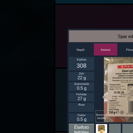
Spar eda
Napló
Fór
Adatok
Kalória
308
Zsír
22 g
Szénhidrát
0.5 g
Fehérje
27 g
Rost
Ikonnak
Cukor
beállít
0.5 g
Ételfotó
feltöltés