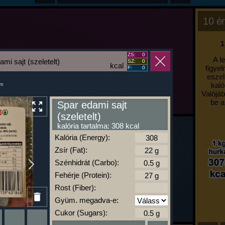
10 ér
1
ZS:
0
A l
mi sajt (szeletelt)
SZ:
0
kcal
figyel
F:
0
eszel
kaló
um
Valójáb
be a
Spar edami sajt
(szeletelt)
kalória tartalma: 308 kcal
Kalória (Energy):
Zsír (Fat):
Szénhidrát (Carbo):
Fehérje (Protein):
Rost (Fiber):
Gyüm. megadva-e:
Cukor (Sugars):