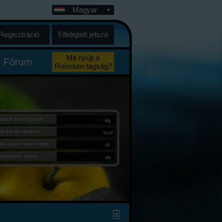
Magyar
Regisztráció
Elfelejtett jelszó
Mit nyújt a
Fórum
Prémium tagság?
Tagok összfogyása:
kg
Ma bevitt összkcal:
kcal
Mai napon aktív tagok:
fő
Kereshető ételek:
db