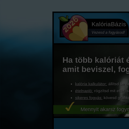
KalóriaBázis
Vezesd a fogyásod!
Ha több kalóriát 
amit beviszel, fo
kalória kalkulátor:
állítsd be c
ételnapló:
rögzítsd mit ettél, s
sikeres fogyás:
kövesd grafik
Mennyit akarsz fogyn