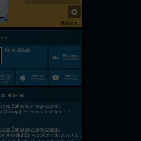
ség
KalóriaBázis
FB csoport
csatlakozás
Értékeld
Értékeld
YouTube
Google
App Store
csatorna
Play
bbi aktivitás
 coop Zabpehely nagyszemű:
a (1 órája):
Ellenőrzötté tettem. :D
 coop Zabpehely nagyszemű:
v (4 órája):
Én vezettem fel ezt az ételt.
valamiért lefokozta, én meg úgyszint