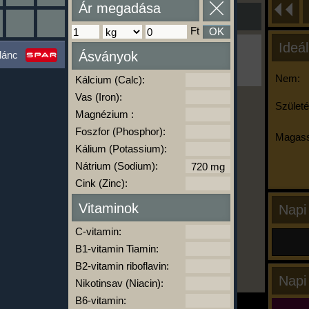
Ár megadása
Ft
OK
Ideál
Ha ma már nem eszel/sportolsz többet,
lánc
Ásványok
kattints a kiértékelésre!
A Kalória Szimulátor Prémium funkció.
Nem:
Kálcium (Calc):
Vas (Iron):
Születé
Magnézium :
-
Foszfor (Phosphor):
Magass
Kálium (Potassium):
Nátrium (Sodium):
kalóriabázis.hu
Cink (Zinc):
Vitaminok
Napi
C-vitamin:
B1-vitamin Tiamin:
B2-vitamin riboflavin:
Napi
Nikotinsav (Niacin):
B6-vitamin: