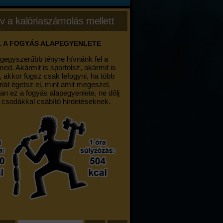
v a kalóriaszámolás mellett
. A FOGYÁS ALAPEGYENLETE
egegyszerűbb tényre hívnánk fel a
med. Akármit is sportolsz, akármit is
, akkor fogsz csak lefogyni, ha több
riát égetsz el, mint amit megeszel.
an ez a fogyás alapegyenlete, ne dőlj
 csodákkal csábító hirdetéseknek.