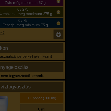
Zsír: még maximum 67 g
0
/
275
zénhidrát: még maximum 275 g
0
/
75
Fehérje: még minimum 75 g
ez?
ikon
sználatához be kell jelentkezni!
nyageloszlás
nem fogyasztottál semmit.
 vízfogyasztás