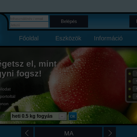
Belépés
Főoldal
Eszközök
Információ
égetsz el, mint
gyni fogsz!
élodat
portoltál
onon
i?
heti 0.5 kg fogyás
MA