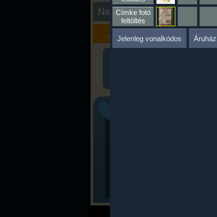
Nap kiértékelése
Címke fotó
feltöltés
Kalória
Szöveges
Szimulátor
Értékelés
Jelenleg vonalkódos
Áruház