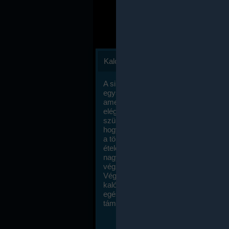
Kalóriaszámlálás
A sikeres fogyás titka valójában igen
egyszerű: égess több energiát, mint
amennyit beviszel. Természetesen e
elég nagy fegyelemre és akaraterőre
szükség, de meglepődve fogod tapasz
hogy a kalóriaszámolás mennyire ru
a többi diétához képest. Itt nincsenek ti
ételek és a megengedett kalóriabevite
nagymértékben növelheted ha testmo
végzel.
Végül, de nem utolsó sorban, a
kalóriaszámolás módszerét a legtöbb
egészségügyi szakorvos ajánlja és
támogatja.
To