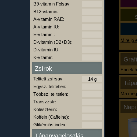
B9-vitamin Folsav:
B12-vitamin:
S
A-vitamin RAE:
A-vitamin IU:
E-vitamin :
Mire jó 
D-vitamin (D2+D3):
D-vitamin IU:
K-vitamin:
Graf
Zsírok
Ennek ha
Telített zsírsav:
Tápa
Egysz. telítetlen:
Ma még 
Többsz. telitetlen:
Transzzsír:
Napi
Koleszterin:
Koffein (Caffeine):
Glikémiás index:
Tápanyageloszlás