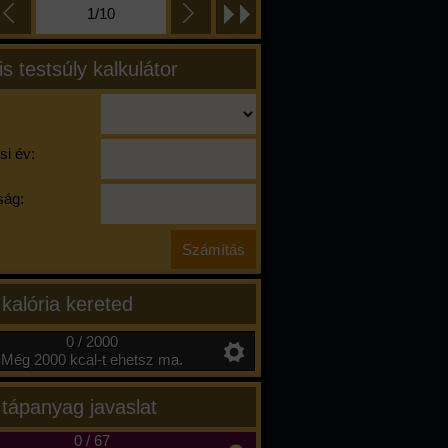
1/10
is testsúly kalkulátor
si év:
ág:
 kalória kereted
0 / 2000
Még 2000 kcal-t ehetsz ma.
 tápanyag javaslat
0
/
67