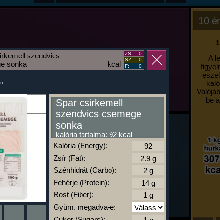
10 ér
1
ZS:
0
irkemell szendvics
A l
SZ:
0
e sonka
kcal
figyel
F:
0
eszel
kaló
um
Valójáb
be a
Spar csirkemell
szendvics csemege
sonka
kalória tartalma: 92 kcal
Kalória (Energy):
Zsír (Fat):
Szénhidrát (Carbo):
Fehérje (Protein):
Rost (Fiber):
Gyüm. megadva-e:
Cukor (Sugars):