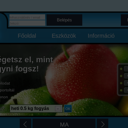
Belépés
Főoldal
Eszközök
Információ
égetsz el, mint
gyni fogsz!
élodat
portoltál
onon
i?
heti 0.5 kg fogyás
MA