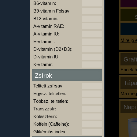
B6-vitamin:
B9-vitamin Folsav:
S
B12-vitamin:
A-vitamin RAE:
A-vitamin IU:
Mire jó 
E-vitamin :
D-vitamin (D2+D3):
D-vitamin IU:
Graf
K-vitamin:
Ennek ha
Zsírok
Tápa
Telített zsírsav:
Egysz. telítetlen:
Ma még 
Többsz. telitetlen:
Napi
Transzzsír:
Koleszterin:
Koffein (Caffeine):
Glikémiás index: