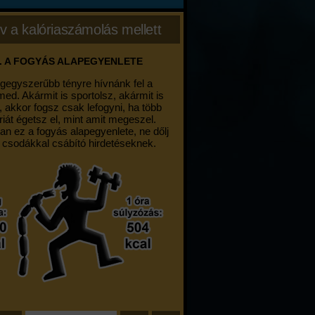
v a kalóriaszámolás mellett
. A FOGYÁS ALAPEGYENLETE
egegyszerűbb tényre hívnánk fel a
med. Akármit is sportolsz, akármit is
, akkor fogsz csak lefogyni, ha több
riát égetsz el, mint amit megeszel.
an ez a fogyás alapegyenlete, ne dőlj
 csodákkal csábító hirdetéseknek.