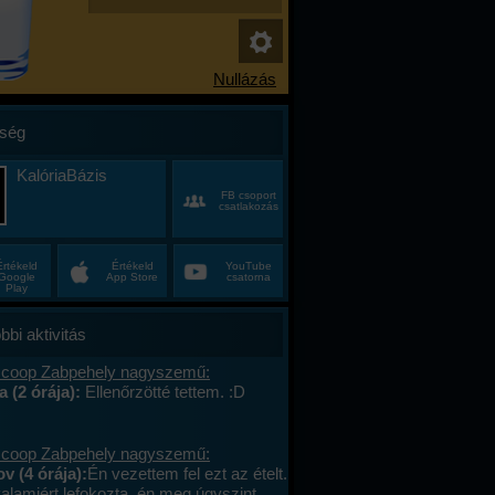
ség
KalóriaBázis
FB csoport
csatlakozás
Értékeld
Értékeld
YouTube
Google
App Store
csatorna
Play
bbi aktivitás
 coop Zabpehely nagyszemű:
a (2 órája):
Ellenőrzötté tettem. :D
 coop Zabpehely nagyszemű:
v (4 órája):
Én vezettem fel ezt az ételt.
valamiért lefokozta, én meg úgyszint