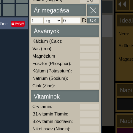
Ár megadása
Ideál
Ft
OK
Ha ma már nem eszel/sportolsz többet,
lánc
kattints a kiértékelésre!
Ásványok
A Kalória Szimulátor Prémium funkció.
Nem:
Kálcium (Calc):
Születé
Vas (Iron):
-
Magnézium :
Magass
Foszfor (Phosphor):
Kálium (Potassium):
kalóriabázis.hu
Nátrium (Sodium):
Cink (Zinc):
Napi
Vitaminok
C-vitamin:
B1-vitamin Tiamin:
Napi
B2-vitamin riboflavin:
Nikotinsav (Niacin):