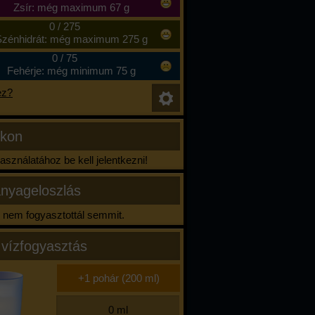
Zsír: még maximum 67 g
0
/
275
zénhidrát: még maximum 275 g
0
/
75
Fehérje: még minimum 75 g
ez?
ikon
sználatához be kell jelentkezni!
nyageloszlás
nem fogyasztottál semmit.
 vízfogyasztás