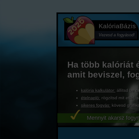
KalóriaBázis
Vezesd a fogyásod!
Ha több kalóriát 
amit beviszel, fo
kalória kalkulátor:
állítsd be c
ételnapló:
rögzítsd mit ettél, s
sikeres fogyás:
kövesd grafik
Mennyit akarsz fogyn