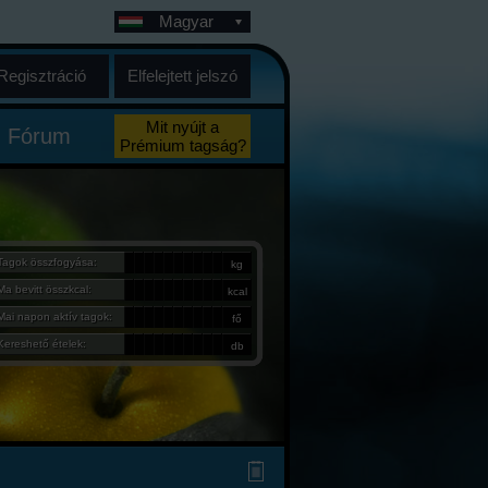
Magyar
Regisztráció
Elfelejtett jelszó
Mit nyújt a
Fórum
Prémium tagság?
Tagok összfogyása:
kg
Ma bevitt összkcal:
kcal
Mai napon aktív tagok:
fő
Kereshető ételek:
db