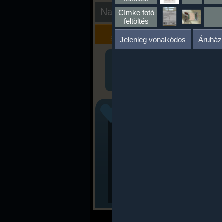
Nap kiértékelése
Címke fotó
feltöltés
Kalória
Szöveges
Szimulátor
Értékelés
Jelenleg vonalkódos
Áruház