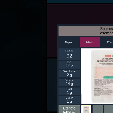
Spar cs
csemeg
Napló
Fór
Adatok
Kalória
92
Zsír
2.9 g
Szénhidrát
2 g
Fehérje
14 g
Rost
1 g
Ikonnak
Cukor
beállít
1 g
Ételfotó
feltöltés