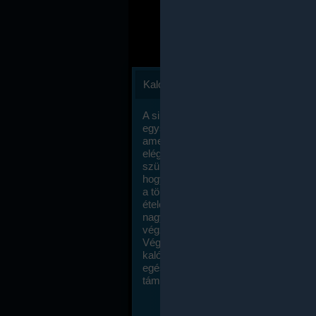
Kalóriaszámlálás
A sikeres fogyás titka valójában igen
egyszerű: égess több energiát, mint
amennyit beviszel. Természetesen e
elég nagy fegyelemre és akaraterőre
szükség, de meglepődve fogod tapasz
hogy a kalóriaszámolás mennyire ru
a többi diétához képest. Itt nincsenek ti
ételek és a megengedett kalóriabevite
nagymértékben növelheted ha testmo
végzel.
Végül, de nem utolsó sorban, a
kalóriaszámolás módszerét a legtöbb
egészségügyi szakorvos ajánlja és
támogatja.
To