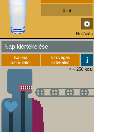
Nap kiértékelése
Kalória
Szöveges
Szimulátor
Értékelés