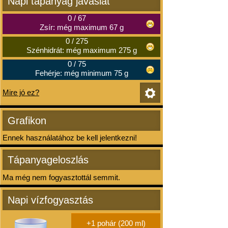
Napi tápanyag javaslat
0
/
67
Zsír: még maximum 67 g
0
/
275
Szénhidrát: még maximum 275 g
0
/
75
Fehérje: még minimum 75 g
Mire jó ez?
Grafikon
Ennek használatához be kell jelentkezni!
Tápanyageloszlás
Ma még nem fogyasztottál semmit.
Napi vízfogyasztás