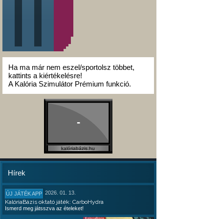
Ha ma már nem eszel/sportolsz többet,
kattints a kiértékelésre!
A Kalória Szimulátor Prémium funkció.
-
kalóriabázis.hu
Hírek
2026. 01. 13.
ÚJ JÁTÉK APP
KalóriaBázis oktató játék: CarboHydra
Ismerd meg játsszva az ételeket!