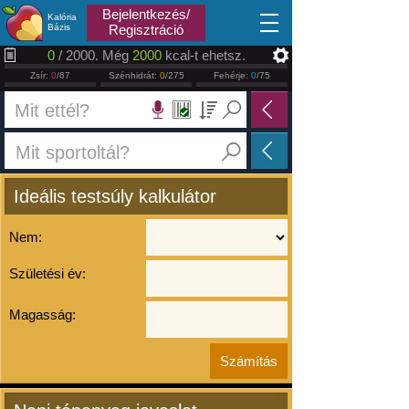
2026.08.08
Bejelentkezés/
Kalória
Bázis
Regisztráció
0
/ 2000. Még
2000
kcal-t ehetsz.
Zsír:
0
/67
Szénhidrát:
0
/275
Fehérje:
0
/75
Ideális testsúly kalkulátor
Nem:
Születési év:
Magasság: