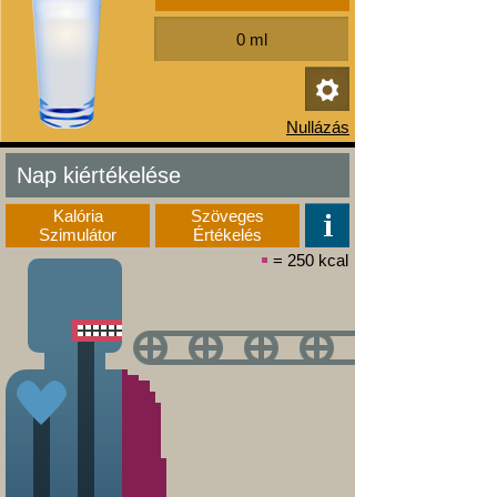
Nap kiértékelése
Kalória
Szöveges
Szimulátor
Értékelés