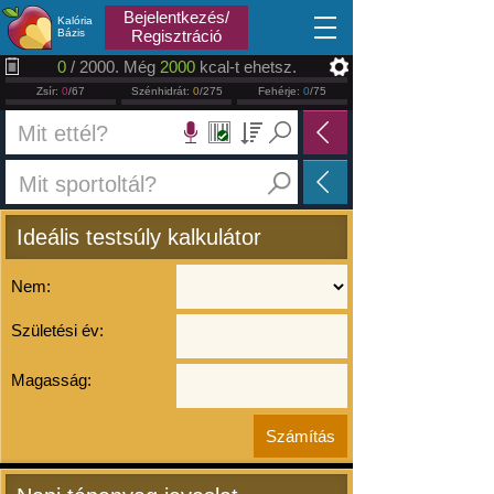
2026.08.09
Bejelentkezés/
Kalória
Bázis
Regisztráció
0
/ 2000. Még
2000
kcal-t ehetsz.
Zsír:
0
/67
Szénhidrát:
0
/275
Fehérje:
0
/75
Ideális testsúly kalkulátor
Nem:
Születési év:
Magasság: