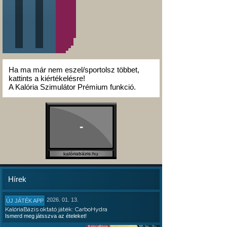
Ha ma már nem eszel/sportolsz többet,
kattints a kiértékelésre!
A Kalória Szimulátor Prémium funkció.
-
kalóriabázis.hu
Hírek
2026. 01. 13.
ÚJ JÁTÉK APP
KalóriaBázis oktató játék: CarboHydra
Ismerd meg játsszva az ételeket!