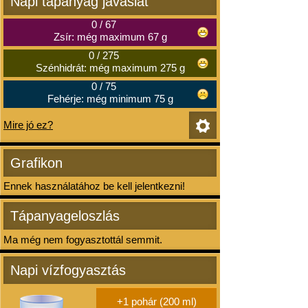
Napi tápanyag javaslat
0
/
67
Zsír: még maximum 67 g
0
/
275
Szénhidrát: még maximum 275 g
0
/
75
Fehérje: még minimum 75 g
Mire jó ez?
Grafikon
Ennek használatához be kell jelentkezni!
Tápanyageloszlás
Ma még nem fogyasztottál semmit.
Napi vízfogyasztás