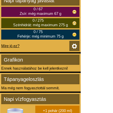
Napi tápanyag javaslat
0
/
67
Zsír: még maximum 67 g
0
/
275
Szénhidrát: még maximum 275 g
0
/
75
Fehérje: még minimum 75 g
Mire jó ez?
Grafikon
Ennek használatához be kell jelentkezni!
Tápanyageloszlás
Ma még nem fogyasztottál semmit.
Napi vízfogyasztás