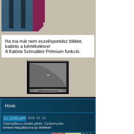
Ha ma már nem eszel/sportolsz többet,
kattints a kiértékelésre!
A Kalória Szimulátor Prémium funkció.
-
kalóriabázis.hu
Hírek
2026. 01. 13.
ÚJ JÁTÉK APP
KalóriaBázis oktató játék: CarboHydra
Ismerd meg játsszva az ételeket!