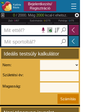
2026.08.08
Bejelentkezés/
Kalória
Bázis
Regisztráció
0
/ 2000. Még
2000
kcal-t ehetsz.
Zsír:
0
/67
Szénhidrát:
0
/275
Fehérje:
0
/75
Ideális testsúly kalkulátor
Nem:
Születési év:
Magasság: