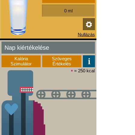
Nap kiértékelése
Kalória
Szöveges
Szimulátor
Értékelés