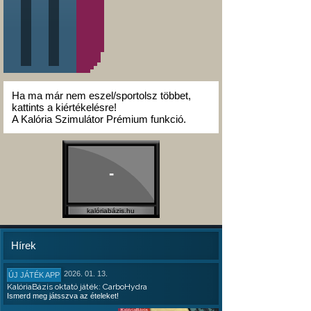
Ha ma már nem eszel/sportolsz többet,
kattints a kiértékelésre!
A Kalória Szimulátor Prémium funkció.
-
kalóriabázis.hu
Hírek
2026. 01. 13.
ÚJ JÁTÉK APP
KalóriaBázis oktató játék: CarboHydra
Ismerd meg játsszva az ételeket!