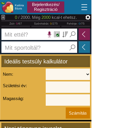
2026.08.07
Bejelentkezés/
Kalória
Bázis
Regisztráció
0
/ 2000. Még
2000
kcal-t ehetsz.
Zsír:
0
/67
Szénhidrát:
0
/275
Fehérje:
0
/75
Ideális testsúly kalkulátor
Nem:
Születési év:
Magasság: