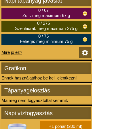
Napi tápanyag javaslat
0
/
67
Zsír: még maximum 67 g
0
/
275
Szénhidrát: még maximum 275 g
0
/
75
Fehérje: még minimum 75 g
Mire jó ez?
Grafikon
Ennek használatához be kell jelentkezni!
Tápanyageloszlás
Ma még nem fogyasztottál semmit.
Napi vízfogyasztás