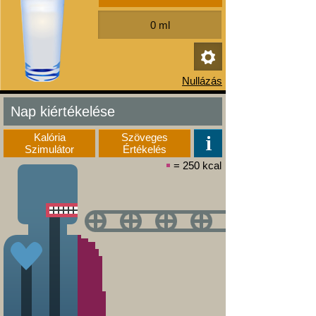
Nap kiértékelése
Kalória
Szöveges
Szimulátor
Értékelés