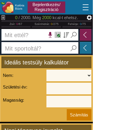
2026.08.08
Bejelentkezés/
Kalória
Bázis
Regisztráció
0
/ 2000. Még
2000
kcal-t ehetsz.
Zsír:
0
/67
Szénhidrát:
0
/275
Fehérje:
0
/75
Ideális testsúly kalkulátor
Nem:
Születési év:
Magasság: