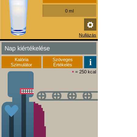
Nap kiértékelése
Kalória
Szöveges
Szimulátor
Értékelés