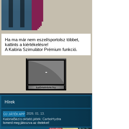
Ha ma már nem eszel/sportolsz többet,
kattints a kiértékelésre!
A Kalória Szimulátor Prémium funkció.
-
kalóriabázis.hu
Hírek
2026. 01. 13.
ÚJ JÁTÉK APP
KalóriaBázis oktató játék: CarboHydra
Ismerd meg játsszva az ételeket!