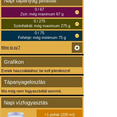
Napi tápanyag javaslat
0
/
67
Zsír: még maximum 67 g
0
/
275
Szénhidrát: még maximum 275 g
0
/
75
Fehérje: még minimum 75 g
Mire jó ez?
Grafikon
Ennek használatához be kell jelentkezni!
Tápanyageloszlás
Ma még nem fogyasztottál semmit.
Napi vízfogyasztás