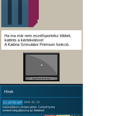
Ha ma már nem eszel/sportolsz többet,
kattints a kiértékelésre!
A Kalória Szimulátor Prémium funkció.
-
kalóriabázis.hu
Hírek
2026. 01. 13.
ÚJ JÁTÉK APP
KalóriaBázis oktató játék: CarboHydra
Ismerd meg játsszva az ételeket!