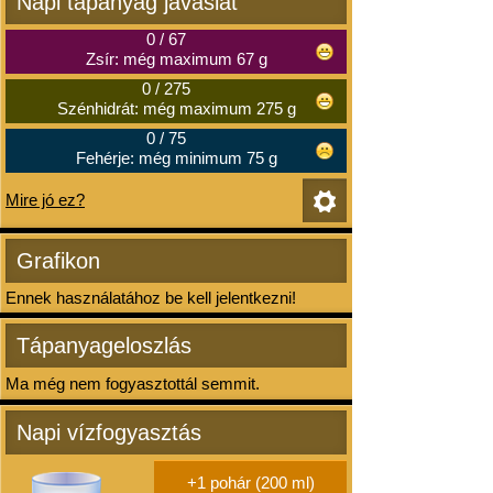
Napi tápanyag javaslat
0
/
67
Zsír: még maximum 67 g
0
/
275
Szénhidrát: még maximum 275 g
0
/
75
Fehérje: még minimum 75 g
Mire jó ez?
Grafikon
Ennek használatához be kell jelentkezni!
Tápanyageloszlás
Ma még nem fogyasztottál semmit.
Napi vízfogyasztás