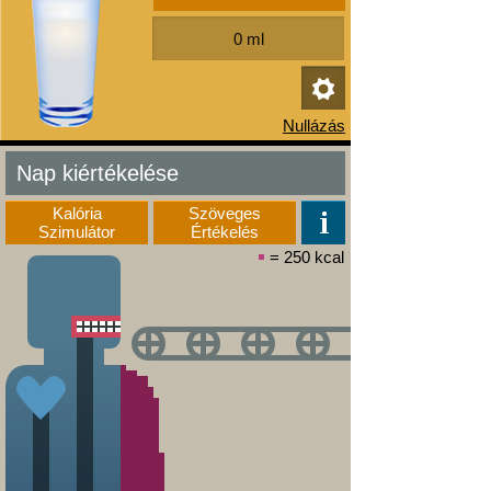
Nap kiértékelése
Kalória
Szöveges
Szimulátor
Értékelés