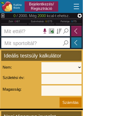
2026.08.10
Bejelentkezés/
Kalória
Bázis
Regisztráció
0
/ 2000. Még
2000
kcal-t ehetsz.
Zsír:
0
/67
Szénhidrát:
0
/275
Fehérje:
0
/75
Ideális testsúly kalkulátor
Nem:
Születési év:
Magasság: