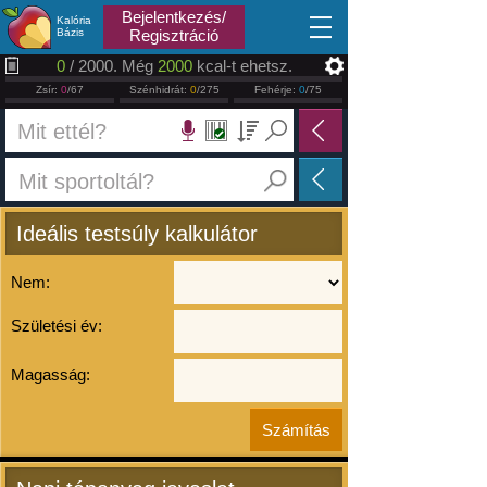
2026.08.07
Bejelentkezés/
Kalória
Bázis
Regisztráció
0
/ 2000. Még
2000
kcal-t ehetsz.
Zsír:
0
/67
Szénhidrát:
0
/275
Fehérje:
0
/75
Ideális testsúly kalkulátor
Nem:
Születési év:
Magasság: