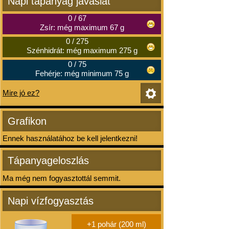
Napi tápanyag javaslat
0
/
67
Zsír: még maximum 67 g
0
/
275
Szénhidrát: még maximum 275 g
0
/
75
Fehérje: még minimum 75 g
Mire jó ez?
Grafikon
Ennek használatához be kell jelentkezni!
Tápanyageloszlás
Ma még nem fogyasztottál semmit.
Napi vízfogyasztás