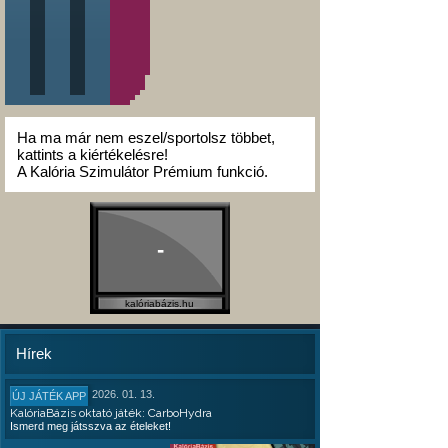
Ha ma már nem eszel/sportolsz többet,
kattints a kiértékelésre!
A Kalória Szimulátor Prémium funkció.
-
kalóriabázis.hu
Hírek
2026. 01. 13.
ÚJ JÁTÉK APP
KalóriaBázis oktató játék: CarboHydra
Ismerd meg játsszva az ételeket!