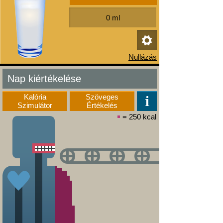
Nap kiértékelése
Kalória
Szöveges
Szimulátor
Értékelés