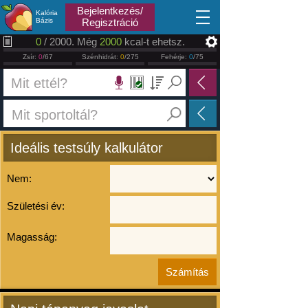
2026.08.10
Bejelentkezés/
Kalória
Bázis
Regisztráció
0
/ 2000. Még
2000
kcal-t ehetsz.
Zsír:
0
/67
Szénhidrát:
0
/275
Fehérje:
0
/75
Ideális testsúly kalkulátor
Nem:
Születési év:
Magasság: