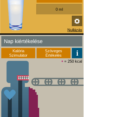
Nap kiértékelése
Kalória
Szöveges
Szimulátor
Értékelés