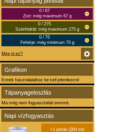
Napi tápanyag javaslat
0
/
67
Zsír: még maximum 67 g
0
/
275
Szénhidrát: még maximum 275 g
0
/
75
Fehérje: még minimum 75 g
Mire jó ez?
Grafikon
Ennek használatához be kell jelentkezni!
Tápanyageloszlás
Ma még nem fogyasztottál semmit.
Napi vízfogyasztás