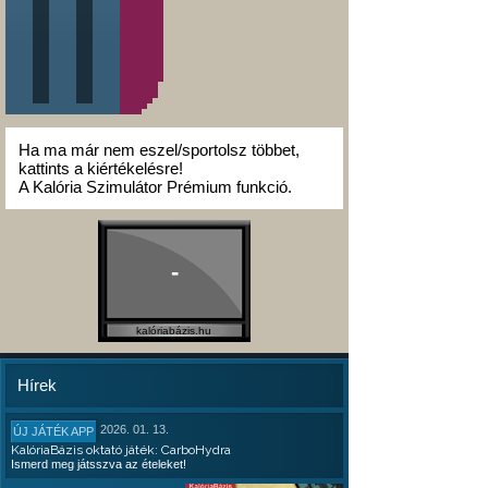
Ha ma már nem eszel/sportolsz többet,
kattints a kiértékelésre!
A Kalória Szimulátor Prémium funkció.
-
kalóriabázis.hu
Hírek
2026. 01. 13.
ÚJ JÁTÉK APP
KalóriaBázis oktató játék: CarboHydra
Ismerd meg játsszva az ételeket!