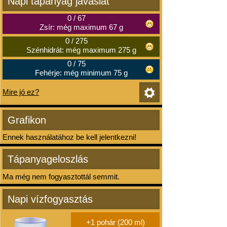
Napi tápanyag javaslat
0
/
67
Zsír: még maximum 67 g
0
/
275
Szénhidrát: még maximum 275 g
0
/
75
Fehérje: még minimum 75 g
Mire jó ez?
Grafikon
Ennek használatához be kell jelentkezni!
Tápanyageloszlás
Ma még nem fogyasztottál semmit.
Napi vízfogyasztás