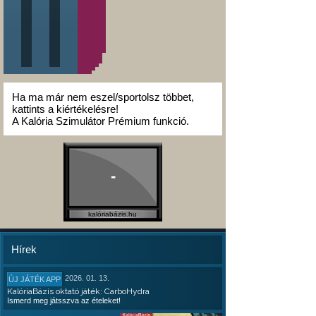
Ha ma már nem eszel/sportolsz többet,
kattints a kiértékelésre!
A Kalória Szimulátor Prémium funkció.
-
kalóriabázis.hu
Hírek
2026. 01. 13.
ÚJ JÁTÉK APP
KalóriaBázis oktató játék: CarboHydra
Ismerd meg játsszva az ételeket!