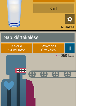
Nap kiértékelése
Kalória
Szöveges
Szimulátor
Értékelés