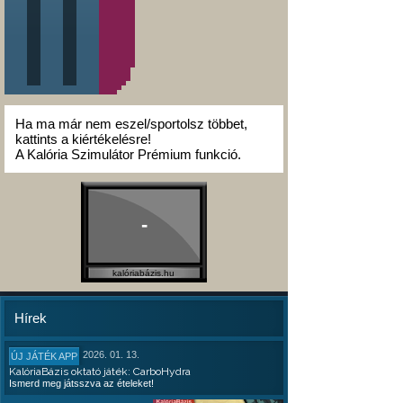
Ha ma már nem eszel/sportolsz többet,
kattints a kiértékelésre!
A Kalória Szimulátor Prémium funkció.
-
kalóriabázis.hu
Hírek
2026. 01. 13.
ÚJ JÁTÉK APP
KalóriaBázis oktató játék: CarboHydra
Ismerd meg játsszva az ételeket!