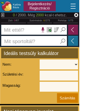
2026.08.06
Bejelentkezés/
Kalória
Bázis
Regisztráció
0
/ 2000. Még
2000
kcal-t ehetsz.
Zsír:
0
/67
Szénhidrát:
0
/275
Fehérje:
0
/75
Ideális testsúly kalkulátor
Nem:
Születési év:
Magasság: