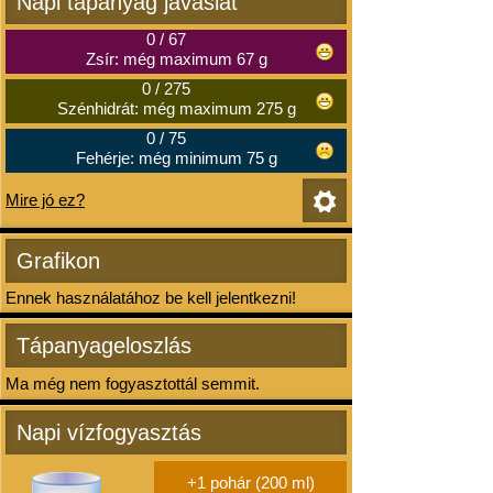
Napi tápanyag javaslat
0
/
67
Zsír: még maximum 67 g
0
/
275
Szénhidrát: még maximum 275 g
0
/
75
Fehérje: még minimum 75 g
Mire jó ez?
Grafikon
Ennek használatához be kell jelentkezni!
Tápanyageloszlás
Ma még nem fogyasztottál semmit.
Napi vízfogyasztás