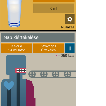
Nap kiértékelése
Kalória
Szöveges
Szimulátor
Értékelés