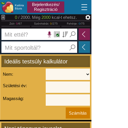
2026.08.08
Bejelentkezés/
Kalória
Bázis
Regisztráció
0
/ 2000. Még
2000
kcal-t ehetsz.
Zsír:
0
/67
Szénhidrát:
0
/275
Fehérje:
0
/75
Ideális testsúly kalkulátor
Nem:
Születési év:
Magasság: