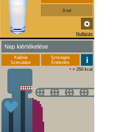
Nap kiértékelése
Kalória
Szöveges
Szimulátor
Értékelés