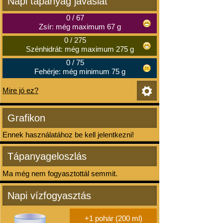
Napi tápanyag javaslat
0
/
67
Zsír: még maximum 67 g
0
/
275
Szénhidrát: még maximum 275 g
0
/
75
Fehérje: még minimum 75 g
Mire jó ez?
Grafikon
Ennek használatához be kell jelentkezni!
Tápanyageloszlás
Ma még nem fogyasztottál semmit.
Napi vízfogyasztás