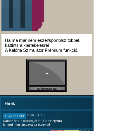
Ha ma már nem eszel/sportolsz többet,
kattints a kiértékelésre!
A Kalória Szimulátor Prémium funkció.
-
kalóriabázis.hu
Hírek
2026. 01. 13.
ÚJ JÁTÉK APP
KalóriaBázis oktató játék: CarboHydra
Ismerd meg játsszva az ételeket!