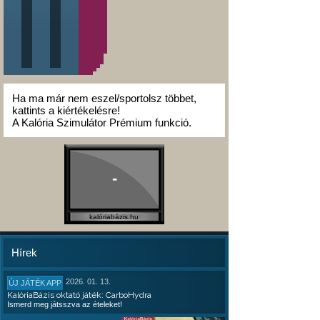
Ha ma már nem eszel/sportolsz többet,
kattints a kiértékelésre!
A Kalória Szimulátor Prémium funkció.
-
kalóriabázis.hu
Hírek
2026. 01. 13.
ÚJ JÁTÉK APP
KalóriaBázis oktató játék: CarboHydra
Ismerd meg játsszva az ételeket!