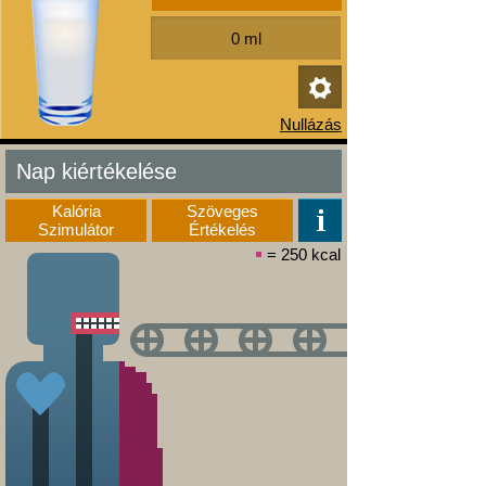
Nap kiértékelése
Kalória
Szöveges
Szimulátor
Értékelés