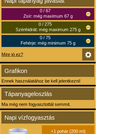
Napi tápanyag javaslat
0
/
67
Zsír: még maximum 67 g
0
/
275
Szénhidrát: még maximum 275 g
0
/
75
Fehérje: még minimum 75 g
Mire jó ez?
Grafikon
Ennek használatához be kell jelentkezni!
Tápanyageloszlás
Ma még nem fogyasztottál semmit.
Napi vízfogyasztás