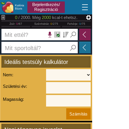
2026.08.09
Bejelentkezés/
Kalória
Bázis
Regisztráció
0
/ 2000. Még
2000
kcal-t ehetsz.
Zsír:
0
/67
Szénhidrát:
0
/275
Fehérje:
0
/75
Ideális testsúly kalkulátor
Nem:
Születési év:
Magasság: