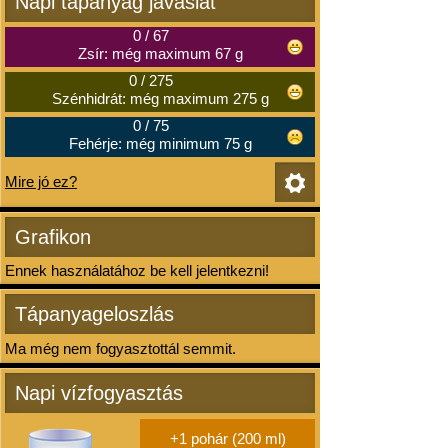
Napi tápanyag javaslat
0
/
67
Zsír: még maximum 67 g
0
/
275
Szénhidrát: még maximum 275 g
0
/
75
Fehérje: még minimum 75 g
Mire jó ez?
Grafikon
Ennek használatához be kell jelentkezni!
Tápanyageloszlás
Ma még nem fogyasztottál semmit.
Napi vízfogyasztás