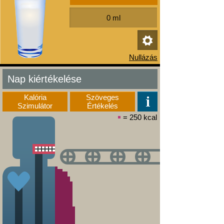
Nap kiértékelése
Kalória
Szöveges
Szimulátor
Értékelés