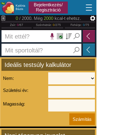
2026.08.07
Bejelentkezés/
Kalória
Bázis
Regisztráció
0
/ 2000. Még
2000
kcal-t ehetsz.
Zsír:
0
/67
Szénhidrát:
0
/275
Fehérje:
0
/75
Ideális testsúly kalkulátor
Nem:
Születési év:
Magasság: