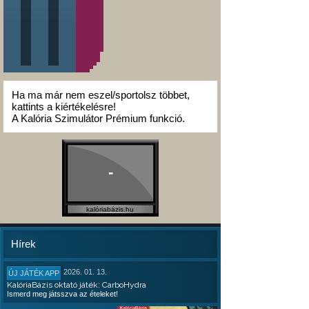
Ha ma már nem eszel/sportolsz többet,
kattints a kiértékelésre!
A Kalória Szimulátor Prémium funkció.
-
kalóriabázis.hu
Hírek
2026. 01. 13.
ÚJ JÁTÉK APP
KalóriaBázis oktató játék: CarboHydra
Ismerd meg játsszva az ételeket!