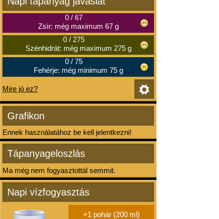
Napi tápanyag javaslat
0
/
67
Zsír: még maximum 67 g
0
/
275
Szénhidrát: még maximum 275 g
0
/
75
Fehérje: még minimum 75 g
Mire jó ez?
Grafikon
Ennek használatához be kell jelentkezni!
Tápanyageloszlás
Ma még nem fogyasztottál semmit.
Napi vízfogyasztás