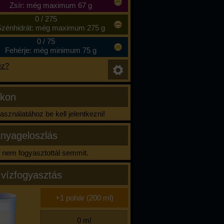
Zsír: még maximum 67 g
0
/
275
zénhidrát: még maximum 275 g
0
/
75
Fehérje: még minimum 75 g
ez?
ikon
sználatához be kell jelentkezni!
nyageloszlás
nem fogyasztottál semmit.
 vízfogyasztás