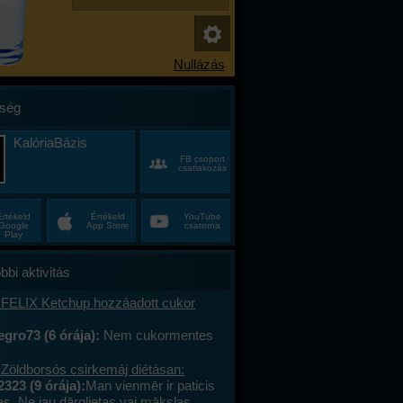
ség
KalóriaBázis
FB csoport
csatlakozás
Értékeld
Értékeld
YouTube
Google
App Store
csatorna
Play
bbi aktivitás
 FELIX Ketchup hozzáadott cukor
gro73 (6 órája):
Nem cukormentes
0%-al kevesebb cukor
 Zöldborsós csirkemáj diétásan:
2323 (9 órája):
Man vienmēr ir paticis
tas. Ne jau dārglietas vai mākslas