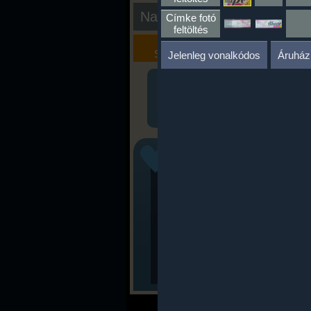
Nap kiértékelése
Címke fotó
feltöltés
Kalória
Szöveges
Szimulátor
Értékelés
Jelenleg vonalkódos
Áruház