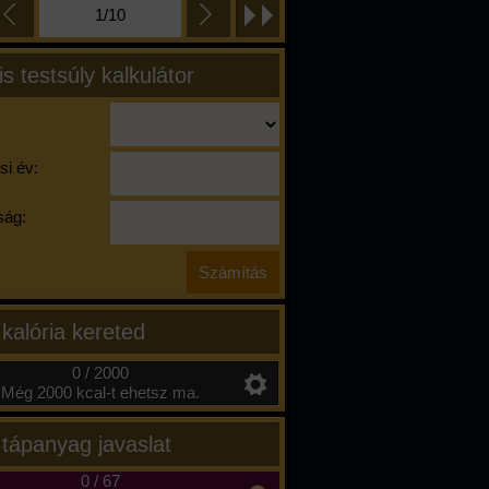
1/10
is testsúly kalkulátor
si év:
ág:
 kalória kereted
0 / 2000
Még 2000 kcal-t ehetsz ma.
 tápanyag javaslat
0
/
67