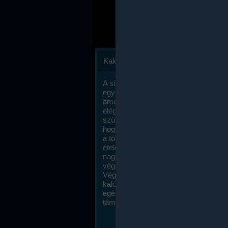
Kalóriaszámlálás
A sikeres fogyás titka valójában igen
egyszerű: égess több energiát, mint
amennyit beviszel. Természetesen e
elég nagy fegyelemre és akaraterőre
szükség, de meglepődve fogod tapasz
hogy a kalóriaszámolás mennyire ru
a többi diétához képest. Itt nincsenek ti
ételek és a megengedett kalóriabevite
nagymértékben növelheted ha testmo
végzel.
Végül, de nem utolsó sorban, a
kalóriaszámolás módszerét a legtöbb
egészségügyi szakorvos ajánlja és
támogatja.
To