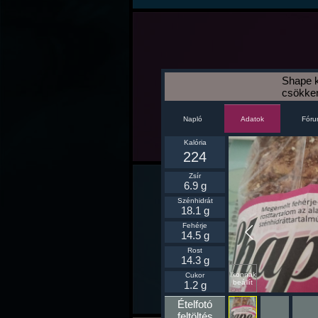
Shape k
csökken
Napló
Fór
Adatok
Kalória
224
Zsír
6.9 g
Szénhidrát
18.1 g
Fehérje
14.5 g
Rost
14.3 g
Ikonnak
Cukor
beállít
1.2 g
Ételfotó
feltöltés