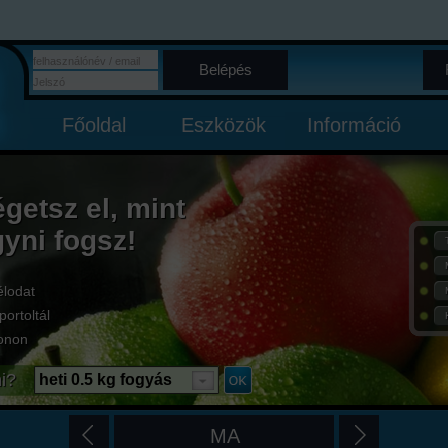
Belépés
Főoldal
Eszközök
Információ
égetsz el, mint
gyni fogsz!
élodat
portoltál
onon
i?
heti 0.5 kg fogyás
MA