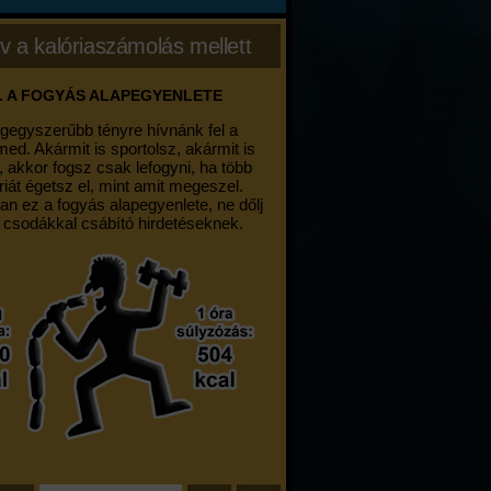
v a kalóriaszámolás mellett
. A FOGYÁS ALAPEGYENLETE
egegyszerűbb tényre hívnánk fel a
med. Akármit is sportolsz, akármit is
, akkor fogsz csak lefogyni, ha több
riát égetsz el, mint amit megeszel.
an ez a fogyás alapegyenlete, ne dőlj
 csodákkal csábító hirdetéseknek.