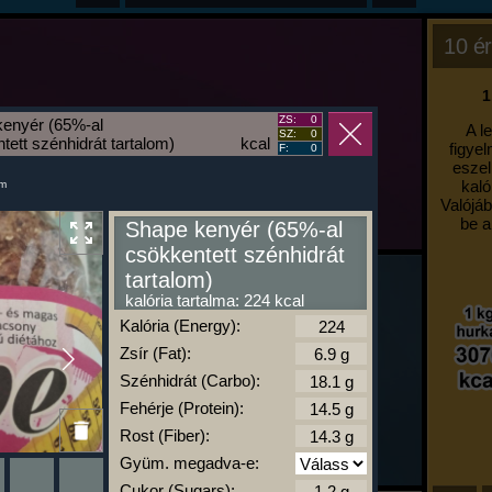
10 ér
1
ZS:
0
enyér (65%-al
A l
SZ:
0
tett szénhidrát tartalom)
kcal
figyel
F:
0
eszel
kaló
um
Valójáb
be a
Shape kenyér (65%-al
csökkentett szénhidrát
tartalom)
kalória tartalma: 224 kcal
Kalória (Energy):
Zsír (Fat):
Szénhidrát (Carbo):
Fehérje (Protein):
Rost (Fiber):
Gyüm. megadva-e:
Cukor (Sugars):