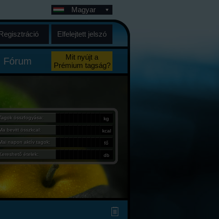
Magyar
Regisztráció
Elfelejtett jelszó
Mit nyújt a
Fórum
Prémium tagság?
Tagok összfogyása:
kg
Ma bevitt összkcal:
kcal
Mai napon aktív tagok:
fő
Kereshető ételek:
db