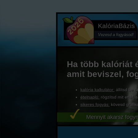
KalóriaBázis
Vezesd a fogyásod!
Ha több kalóriát 
amit beviszel, fo
kalória kalkulátor:
állítsd be c
ételnapló:
rögzítsd mit ettél, s
sikeres fogyás:
kövesd grafik
Mennyit akarsz fogyn