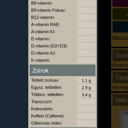
B6-vitamin:
B9-vitamin Folsav:
S
B12-vitamin:
A-vitamin RAE:
A-vitamin IU:
Mire jó 
E-vitamin :
D-vitamin (D2+D3):
D-vitamin IU:
Graf
K-vitamin:
Ennek ha
Zsírok
Tápa
Telített zsírsav:
Egysz. telítetlen:
Ma még 
Többsz. telitetlen:
Napi
Transzzsír:
Koleszterin:
Koffein (Caffeine):
Glikémiás index: