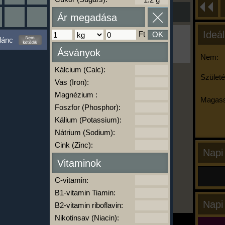
Ár megadása
Ideál
Ft
OK
Ha ma már nem eszel/sportolsz többet,
lánc
kattints a kiértékelésre!
Ásványok
A Kalória Szimulátor Prémium funkció.
Nem:
Kálcium (Calc):
Születé
Vas (Iron):
-
Magnézium :
Magass
Foszfor (Phosphor):
Kálium (Potassium):
kalóriabázis.hu
Nátrium (Sodium):
Cink (Zinc):
Napi
Vitaminok
C-vitamin:
B1-vitamin Tiamin:
Napi
B2-vitamin riboflavin:
Nikotinsav (Niacin):