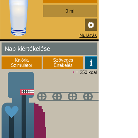
Nap kiértékelése
Kalória
Szöveges
Szimulátor
Értékelés