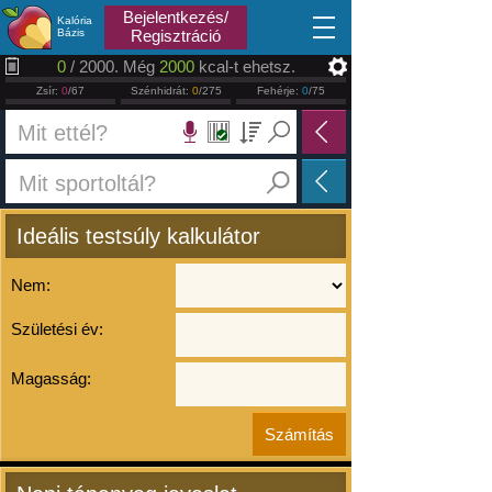
2026.08.07
Bejelentkezés/
Kalória
Bázis
Regisztráció
0
/ 2000. Még
2000
kcal-t ehetsz.
Zsír:
0
/67
Szénhidrát:
0
/275
Fehérje:
0
/75
Ideális testsúly kalkulátor
Nem:
Születési év:
Magasság: