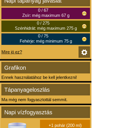
Napi tápanyag javaslat
0
/
67
Zsír: még maximum 67 g
0
/
275
Szénhidrát: még maximum 275 g
0
/
75
Fehérje: még minimum 75 g
Mire jó ez?
Grafikon
Ennek használatához be kell jelentkezni!
Tápanyageloszlás
Ma még nem fogyasztottál semmit.
Napi vízfogyasztás