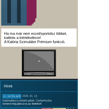
Ha ma már nem eszel/sportolsz többet,
kattints a kiértékelésre!
A Kalória Szimulátor Prémium funkció.
-
kalóriabázis.hu
Hírek
2026. 01. 13.
ÚJ JÁTÉK APP
KalóriaBázis oktató játék: CarboHydra
Ismerd meg játsszva az ételeket!