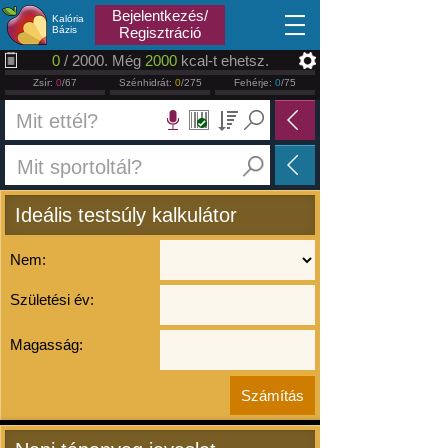
2026.08.09
Bejelentkezés/
Kalória
Bázis
Regisztráció
0
/ 2000. Még
2000
kcal-t ehetsz.
Zsír:
0
/67
Szénhidrát:
0
/275
Fehérje:
0
/75
Ideális testsúly kalkulátor
Nem:
Születési év:
Magasság: