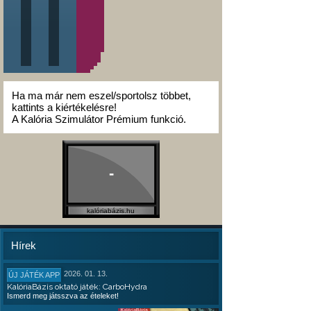
Ha ma már nem eszel/sportolsz többet,
kattints a kiértékelésre!
A Kalória Szimulátor Prémium funkció.
-
kalóriabázis.hu
Hírek
2026. 01. 13.
ÚJ JÁTÉK APP
KalóriaBázis oktató játék: CarboHydra
Ismerd meg játsszva az ételeket!