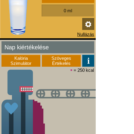
Nap kiértékelése
Kalória
Szöveges
Szimulátor
Értékelés