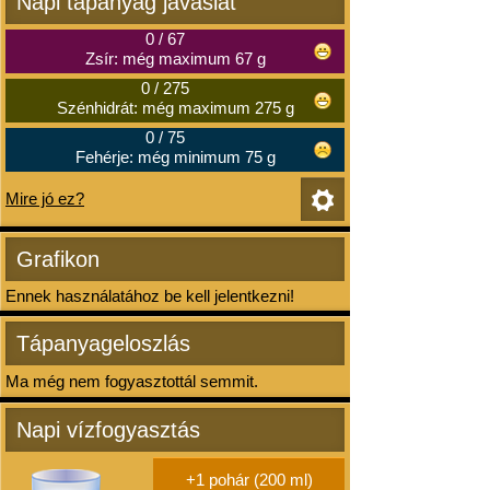
Napi tápanyag javaslat
0
/
67
Zsír: még maximum 67 g
0
/
275
Szénhidrát: még maximum 275 g
0
/
75
Fehérje: még minimum 75 g
Mire jó ez?
Grafikon
Ennek használatához be kell jelentkezni!
Tápanyageloszlás
Ma még nem fogyasztottál semmit.
Napi vízfogyasztás