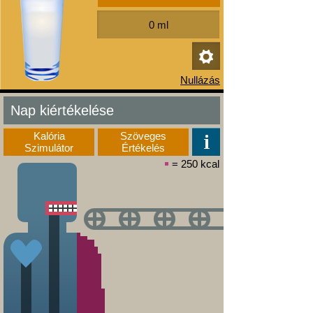
Nap kiértékelése
Kalória
Szöveges
Szimulátor
Értékelés