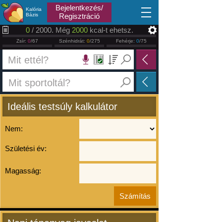
2026.08.08
Bejelentkezés/
Kalória
Bázis
Regisztráció
0
/ 2000. Még
2000
kcal-t ehetsz.
Zsír:
0
/67
Szénhidrát:
0
/275
Fehérje:
0
/75
Ideális testsúly kalkulátor
Nem:
Születési év:
Magasság: