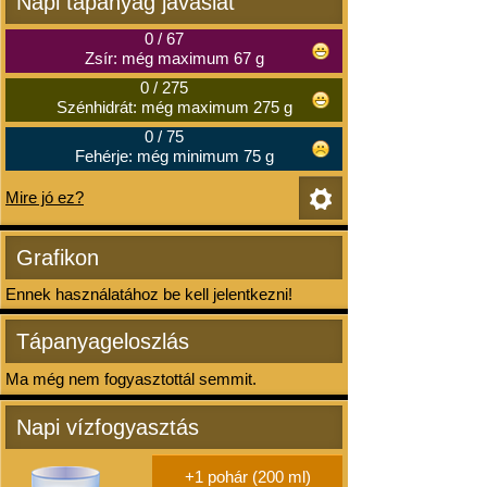
Napi tápanyag javaslat
0
/
67
Zsír: még maximum 67 g
0
/
275
Szénhidrát: még maximum 275 g
0
/
75
Fehérje: még minimum 75 g
Mire jó ez?
Grafikon
Ennek használatához be kell jelentkezni!
Tápanyageloszlás
Ma még nem fogyasztottál semmit.
Napi vízfogyasztás