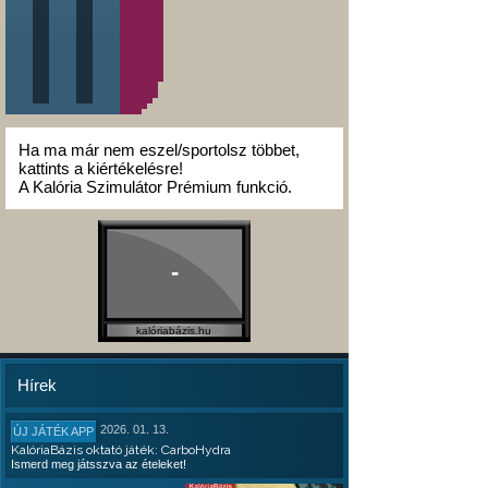
Ha ma már nem eszel/sportolsz többet,
kattints a kiértékelésre!
A Kalória Szimulátor Prémium funkció.
-
kalóriabázis.hu
Hírek
2026. 01. 13.
ÚJ JÁTÉK APP
KalóriaBázis oktató játék: CarboHydra
Ismerd meg játsszva az ételeket!