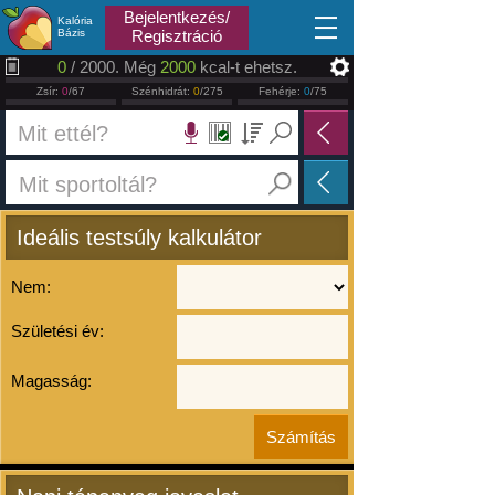
2026.08.08
Bejelentkezés/
Kalória
Bázis
Regisztráció
0
/ 2000. Még
2000
kcal-t ehetsz.
Zsír:
0
/67
Szénhidrát:
0
/275
Fehérje:
0
/75
Ideális testsúly kalkulátor
Nem:
Születési év:
Magasság: