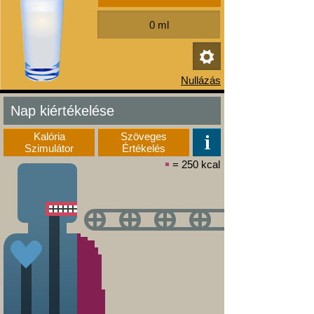
Nap kiértékelése
Kalória
Szöveges
Szimulátor
Értékelés