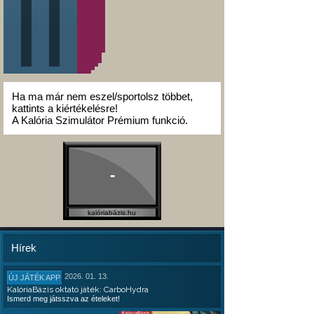
Ha ma már nem eszel/sportolsz többet,
kattints a kiértékelésre!
A Kalória Szimulátor Prémium funkció.
-
kalóriabázis.hu
Hírek
2026. 01. 13.
ÚJ JÁTÉK APP
KalóriaBázis oktató játék: CarboHydra
Ismerd meg játsszva az ételeket!