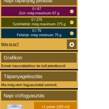
Napi tápanyag javaslat
0
/
67
Zsír: még maximum 67 g
0
/
275
Szénhidrát: még maximum 275 g
0
/
75
Fehérje: még minimum 75 g
Mire jó ez?
Grafikon
Ennek használatához be kell jelentkezni!
Tápanyageloszlás
Ma még nem fogyasztottál semmit.
Napi vízfogyasztás