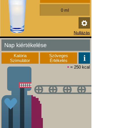
Nap kiértékelése
Kalória
Szöveges
Szimulátor
Értékelés