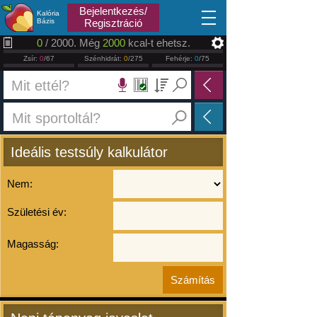
2026.08.06
Bejelentkezés/
Kalória
Bázis
Regisztráció
0
/ 2000. Még
2000
kcal-t ehetsz.
Zsír:
0
/67
Szénhidrát:
0
/275
Fehérje:
0
/75
Ideális testsúly kalkulátor
Nem:
Születési év:
Magasság: