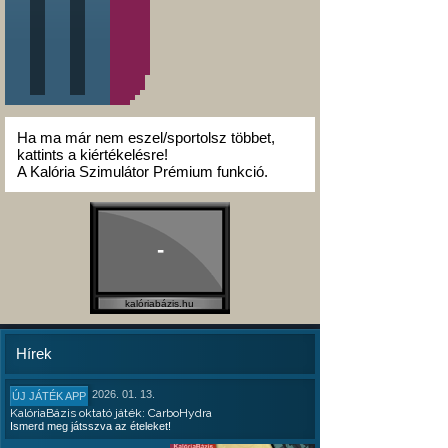
Ha ma már nem eszel/sportolsz többet,
kattints a kiértékelésre!
A Kalória Szimulátor Prémium funkció.
-
kalóriabázis.hu
Hírek
2026. 01. 13.
ÚJ JÁTÉK APP
KalóriaBázis oktató játék: CarboHydra
Ismerd meg játsszva az ételeket!