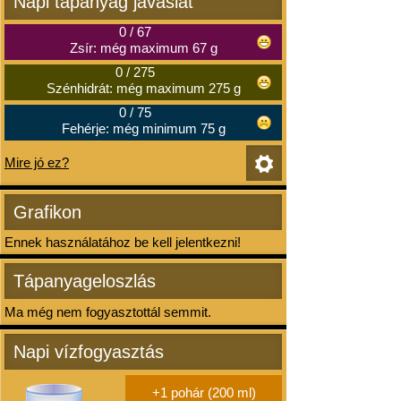
Napi tápanyag javaslat
0
/
67
Zsír: még maximum 67 g
0
/
275
Szénhidrát: még maximum 275 g
0
/
75
Fehérje: még minimum 75 g
Mire jó ez?
Grafikon
Ennek használatához be kell jelentkezni!
Tápanyageloszlás
Ma még nem fogyasztottál semmit.
Napi vízfogyasztás