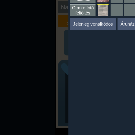
Nap kiértékelése
Címke fotó
feltöltés
Kalória
Szöveges
Szimulátor
Értékelés
Jelenleg vonalkódos
Áruház