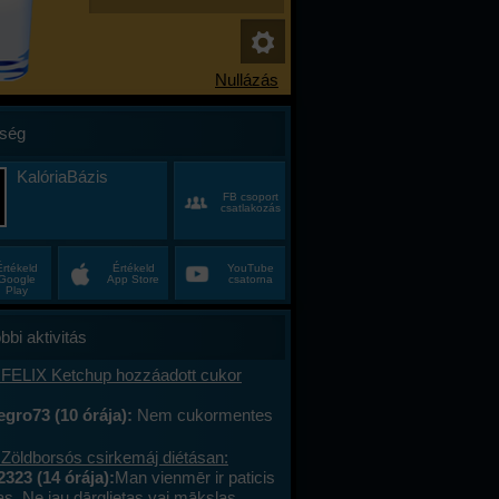
ség
KalóriaBázis
FB csoport
csatlakozás
Értékeld
Értékeld
YouTube
Google
App Store
csatorna
Play
bbi aktivitás
 FELIX Ketchup hozzáadott cukor
gro73 (10 órája):
Nem cukormentes
0%-al kevesebb cukor
 Zöldborsós csirkemáj diétásan:
2323 (14 órája):
Man vienmēr ir paticis
tas. Ne jau dārglietas vai mākslas