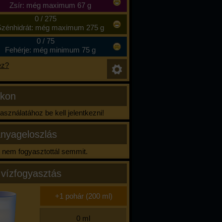
Zsír: még maximum 67 g
0
/
275
zénhidrát: még maximum 275 g
0
/
75
Fehérje: még minimum 75 g
ez?
ikon
sználatához be kell jelentkezni!
nyageloszlás
nem fogyasztottál semmit.
 vízfogyasztás