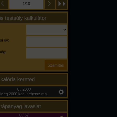
1/10
is testsúly kalkulátor
si év:
ág:
 kalória kereted
0 / 2000
Még 2000 kcal-t ehetsz ma.
 tápanyag javaslat
0
/
67