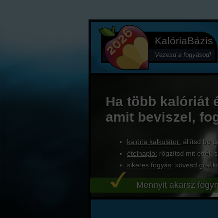
KalóriaBázis
Vezesd a fogyásod!
Ha több kalóriát 
amit beviszel, fo
kalória kalkulátor:
állítsd be c
ételnapló:
rögzítsd mit ettél, s
sikeres fogyás:
kövesd grafik
Mennyit akarsz fogyn