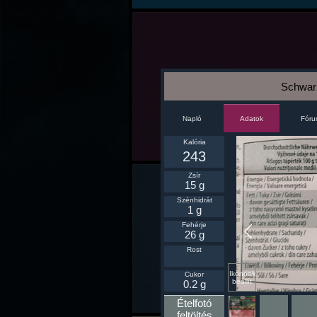
Schwar
Napló
Fór
Adatok
Kalória
243
Zsír
15 g
Szénhidrát
1 g
Fehérje
26 g
Rost
Ikonnak
Cukor
beállít
0.2 g
Ételfotó
feltöltés