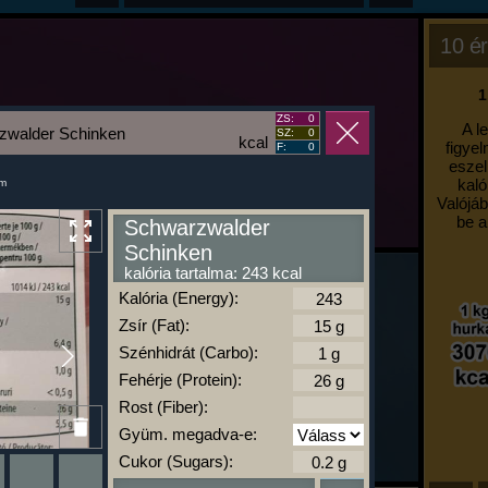
10 ér
1
ZS:
0
A l
zwalder Schinken
SZ:
0
kcal
figyel
F:
0
eszel
kaló
um
Valójáb
be a
Schwarzwalder
Schinken
kalória tartalma: 243 kcal
Kalória (Energy):
Zsír (Fat):
Szénhidrát (Carbo):
Fehérje (Protein):
Rost (Fiber):
Gyüm. megadva-e:
Cukor (Sugars):