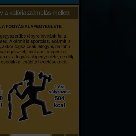
v a kalóriaszámolás mellett
. A FOGYÁS ALAPEGYENLETE
egegyszerűbb tényre hívnánk fel a
med. Akármit is sportolsz, akármit is
, akkor fogsz csak lefogyni, ha több
riát égetsz el, mint amit megeszel.
an ez a fogyás alapegyenlete, ne dőlj
 csodákkal csábító hirdetéseknek.