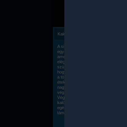
Kalóriaszámlálás
A sikeres fogyás titka valójában igen
egyszerű: égess több energiát, mint
amennyit beviszel. Természetesen e
elég nagy fegyelemre és akaraterőre
szükség, de meglepődve fogod tapasz
hogy a kalóriaszámolás mennyire ru
a többi diétához képest. Itt nincsenek ti
ételek és a megengedett kalóriabevite
nagymértékben növelheted ha testmo
végzel.
Végül, de nem utolsó sorban, a
kalóriaszámolás módszerét a legtöbb
egészségügyi szakorvos ajánlja és
támogatja.
To