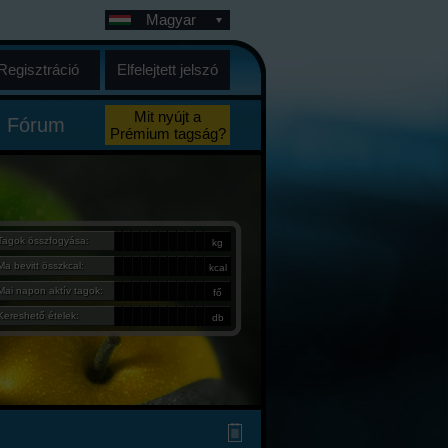
Magyar
Regisztráció
Elfelejtett jelszó
Mit nyújt a
Fórum
Prémium tagság?
Tagok összfogyása:
kg
Ma bevitt összkcal:
kcal
Mai napon aktív tagok:
fő
Kereshető ételek:
db