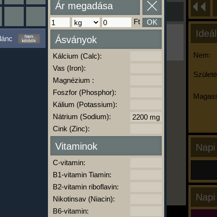
Ár megadása
Ft
OK
Ideál
Ha ma már nem eszel/sportolsz többet,
lánc
Ásványok
kattints a kiértékelésre!
A Kalória Szimulátor Prémium funkció.
Nem:
Kálcium (Calc):
Vas (Iron):
Születé
Magnézium :
-
Foszfor (Phosphor):
Magass
Kálium (Potassium):
Nátrium (Sodium):
kalóriabázis.hu
Cink (Zinc):
Vitaminok
Napi
C-vitamin:
B1-vitamin Tiamin:
B2-vitamin riboflavin:
Napi
Nikotinsav (Niacin):
B6-vitamin: