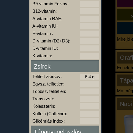
B9-vitamin Folsav:
B12-vitamin:
S
A-vitamin RAE:
A-vitamin IU:
E-vitamin :
Mire jó 
D-vitamin (D2+D3):
D-vitamin IU:
K-vitamin:
Graf
Zsírok
Ennek ha
Telített zsírsav:
Tápa
Egysz. telítetlen:
Ma még 
Többsz. telitetlen:
Transzzsír:
Napi
Koleszterin:
Koffein (Caffeine):
Glikémiás index:
Tápanyageloszlás