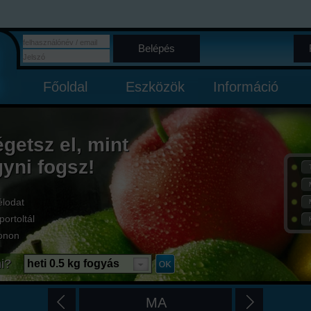
Belépés
Főoldal
Eszközök
Információ
égetsz el, mint
gyni fogsz!
élodat
portoltál
onon
i?
heti 0.5 kg fogyás
MA