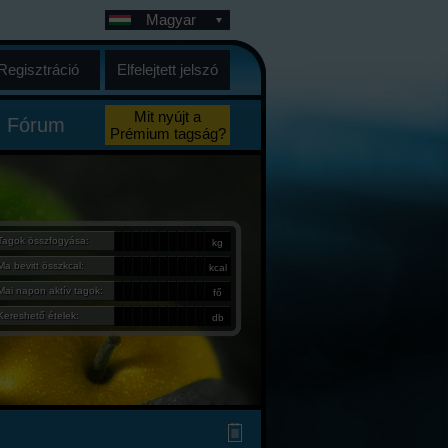
Magyar
Regisztráció
Elfelejtett jelszó
Mit nyújt a
Fórum
Prémium tagság?
Tagok összfogyása:
kg
Ma bevitt összkcal:
kcal
Mai napon aktív tagok:
fő
Kereshető ételek:
db