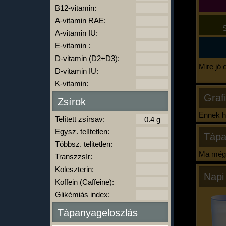
B12-vitamin:
A-vitamin RAE:
S
A-vitamin IU:
E-vitamin :
D-vitamin (D2+D3):
Mire jó 
D-vitamin IU:
K-vitamin:
Graf
Zsírok
Ennek ha
Telített zsírsav:
Egysz. telítetlen:
Tápa
Többsz. telitetlen:
Ma még 
Transzzsír:
Koleszterin:
Napi
Koffein (Caffeine):
Glikémiás index:
Tápanyageloszlás