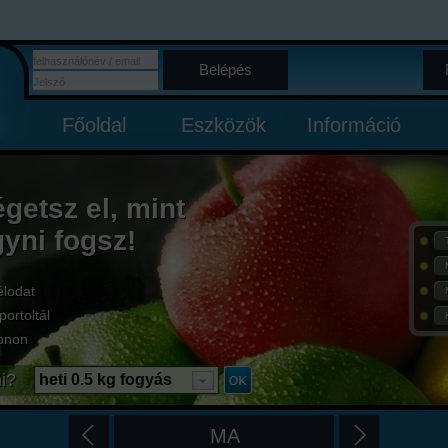
Belépés
Főoldal
Eszközök
Információ
égetsz el, mint
gyni fogsz!
élodat
portoltál
onon
i?
heti 0.5 kg fogyás
MA