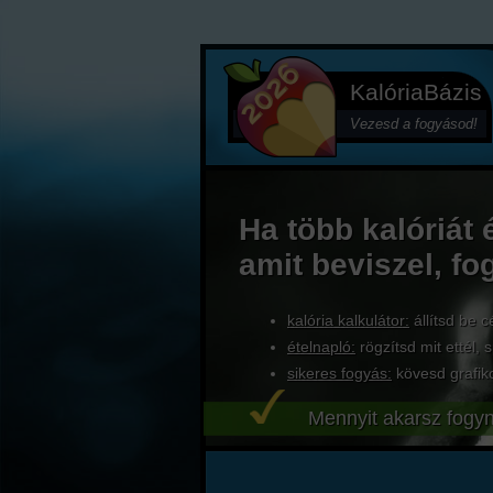
KalóriaBázis
Vezesd a fogyásod!
Ha több kalóriát 
amit beviszel, fo
kalória kalkulátor:
állítsd be c
ételnapló:
rögzítsd mit ettél, s
sikeres fogyás:
kövesd grafik
Mennyit akarsz fogyn