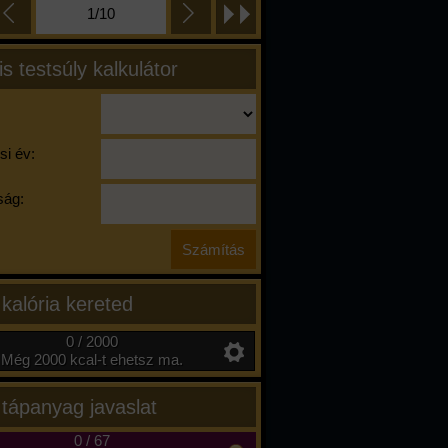
1/10
is testsúly kalkulátor
si év:
ág:
 kalória kereted
0 / 2000
Még 2000 kcal-t ehetsz ma.
 tápanyag javaslat
0
/
67