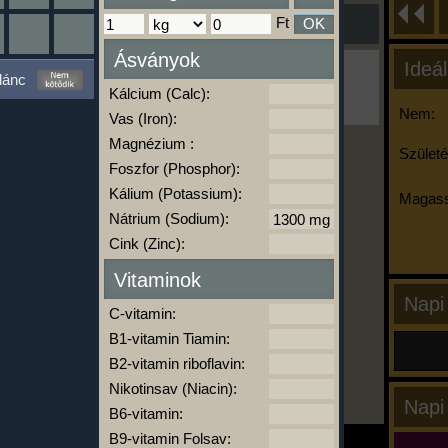
Ft
OK
Ásványok
Ideál
Ha ma már nem eszel/sportolsz többet,
lánc
kattints a kiértékelésre!
Kálcium (Calc):
A Kalória Szimulátor Prémium funkció.
Nem:
Vas (Iron):
Magnézium :
Születé
Foszfor (Phosphor):
-
Kálium (Potassium):
Magass
Nátrium (Sodium):
Cink (Zinc):
kalóriabázis.hu
Vitaminok
Napi
C-vitamin:
B1-vitamin Tiamin:
B2-vitamin riboflavin:
Nikotinsav (Niacin):
Napi
B6-vitamin:
B9-vitamin Folsav: