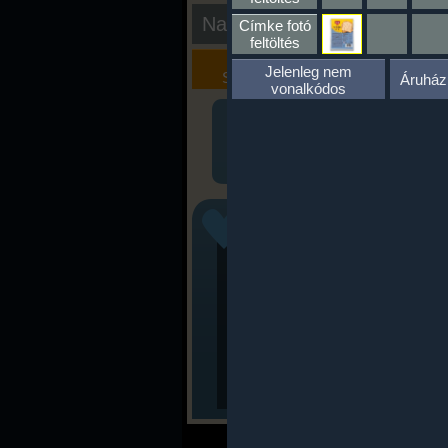
Nap kiértékelése
Címke fotó
feltöltés
Kalória
Szöveges
Jelenleg nem
Szimulátor
Értékelés
Áruház
vonalkódos