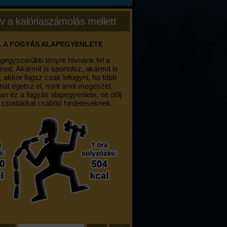
v a kalóriaszámolás mellett
. A FOGYÁS ALAPEGYENLETE
egegyszerűbb tényre hívnánk fel a
med. Akármit is sportolsz, akármit is
, akkor fogsz csak lefogyni, ha több
riát égetsz el, mint amit megeszel.
an ez a fogyás alapegyenlete, ne dőlj
 csodákkal csábító hirdetéseknek.