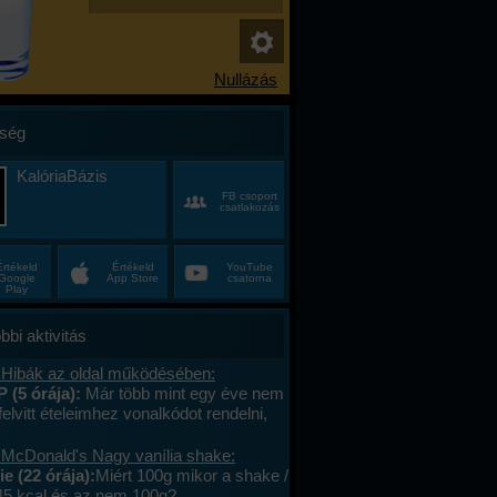
ség
KalóriaBázis
FB csoport
csatlakozás
Értékeld
Értékeld
YouTube
Google
App Store
csatorna
Play
bbi aktivitás
 Hibák az oldal működésében:
P (5 órája):
Már több mint egy éve nem
felvitt ételeimhez vonalkódot rendelni,
ktív az ablak. Az áruház lánchoz
s megy. A mások által megadott
 McDonald's Nagy vanília shake:
okat le tudom olvasni , jól működik. .
e (22 órája):
Miért 100g mikor a shake /
lefont cseréltem, a legújabb android fut,
45 kcal és az nem 100g?