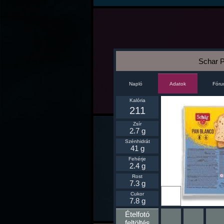
Schar 
Napló
Fór
Adatok
Kalória
211
Zsír
2.7 g
Szénhidrát
41 g
Fehérje
2.4 g
Rost
7.3 g
Ikonnak
Cukor
beállít
7.8 g
Ételfotó
feltöltés