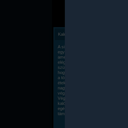
Kalóriaszámlálás
A sikeres fogyás titka valójában igen
egyszerű: égess több energiát, mint
amennyit beviszel. Természetesen e
elég nagy fegyelemre és akaraterőre
szükség, de meglepődve fogod tapasz
hogy a kalóriaszámolás mennyire ru
a többi diétához képest. Itt nincsenek ti
ételek és a megengedett kalóriabevite
nagymértékben növelheted ha testmo
végzel.
Végül, de nem utolsó sorban, a
kalóriaszámolás módszerét a legtöbb
egészségügyi szakorvos ajánlja és
támogatja.
To