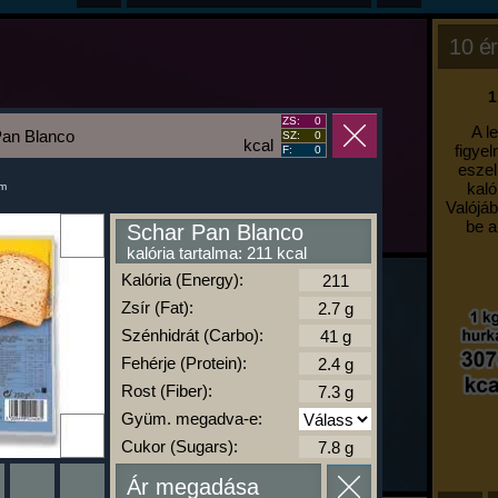
10 ér
1
ZS:
0
A l
Pan Blanco
SZ:
0
kcal
figyel
F:
0
eszel
kaló
um
Valójáb
be a
Schar Pan Blanco
kalória tartalma: 211 kcal
Kalória (Energy):
Zsír (Fat):
Szénhidrát (Carbo):
Fehérje (Protein):
Rost (Fiber):
Gyüm. megadva-e:
Cukor (Sugars):
Ár megadása