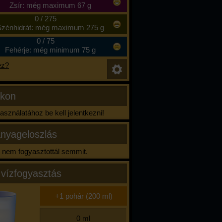
Zsír: még maximum 67 g
0
/
275
zénhidrát: még maximum 275 g
0
/
75
Fehérje: még minimum 75 g
ez?
ikon
sználatához be kell jelentkezni!
nyageloszlás
nem fogyasztottál semmit.
 vízfogyasztás