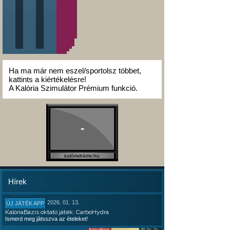
Ha ma már nem eszel/sportolsz többet,
kattints a kiértékelésre!
A Kalória Szimulátor Prémium funkció.
-
kalóriabázis.hu
Hírek
2026. 01. 13.
ÚJ JÁTÉK APP
KalóriaBázis oktató játék: CarboHydra
Ismerd meg játsszva az ételeket!