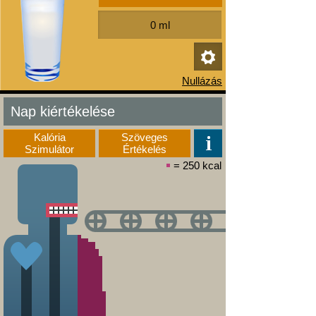
Nap kiértékelése
Kalória
Szöveges
Szimulátor
Értékelés