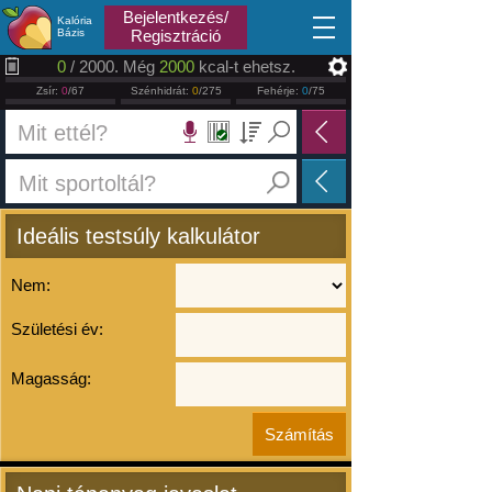
2026.08.06
Bejelentkezés/
Kalória
Bázis
Regisztráció
0
/ 2000. Még
2000
kcal-t ehetsz.
Zsír:
0
/67
Szénhidrát:
0
/275
Fehérje:
0
/75
Ideális testsúly kalkulátor
Nem:
Születési év:
Magasság: