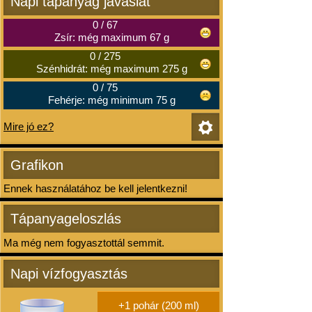
Napi tápanyag javaslat
0
/
67
Zsír: még maximum 67 g
0
/
275
Szénhidrát: még maximum 275 g
0
/
75
Fehérje: még minimum 75 g
Mire jó ez?
Grafikon
Ennek használatához be kell jelentkezni!
Tápanyageloszlás
Ma még nem fogyasztottál semmit.
Napi vízfogyasztás