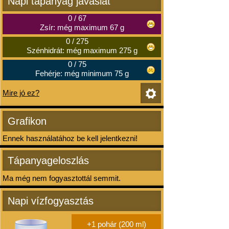
Napi tápanyag javaslat
0
/
67
Zsír: még maximum 67 g
0
/
275
Szénhidrát: még maximum 275 g
0
/
75
Fehérje: még minimum 75 g
Mire jó ez?
Grafikon
Ennek használatához be kell jelentkezni!
Tápanyageloszlás
Ma még nem fogyasztottál semmit.
Napi vízfogyasztás