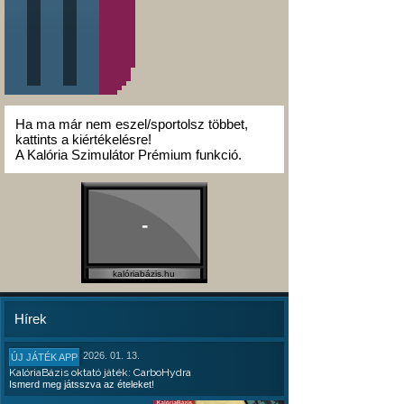
Ha ma már nem eszel/sportolsz többet,
kattints a kiértékelésre!
A Kalória Szimulátor Prémium funkció.
-
kalóriabázis.hu
Hírek
2026. 01. 13.
ÚJ JÁTÉK APP
KalóriaBázis oktató játék: CarboHydra
Ismerd meg játsszva az ételeket!