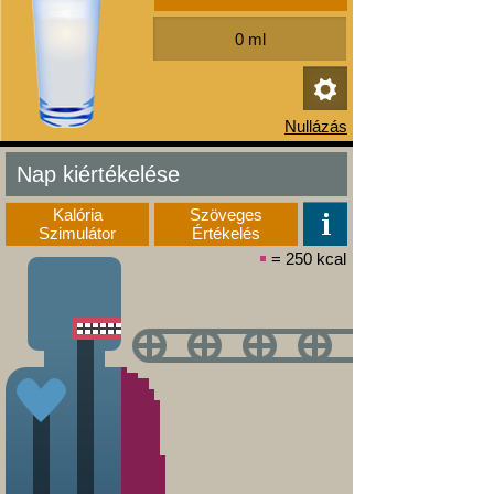
Nap kiértékelése
Kalória
Szöveges
Szimulátor
Értékelés