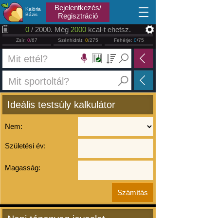
2026.08.07
Bejelentkezés/
Kalória
Bázis
Regisztráció
0
/ 2000. Még
2000
kcal-t ehetsz.
Zsír:
0
/67
Szénhidrát:
0
/275
Fehérje:
0
/75
Ideális testsúly kalkulátor
Nem:
Születési év:
Magasság: