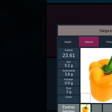
Sárga ka
Napló
Fór
Adatok
Kalória
23.61
Zsír
0.2 g
Szénhidrát
3.8 g
Fehérje
0.8 g
Rost
2 g
Ikonnak
Cukor
beállít
Ételfotó
feltöltés