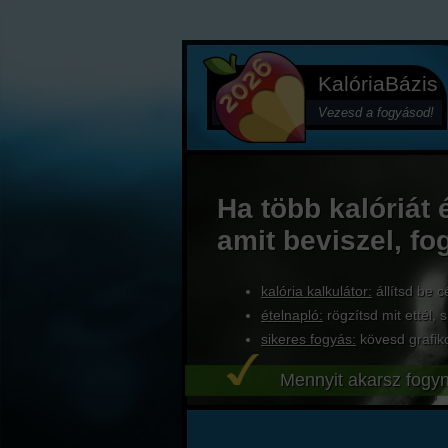
KalóriaBázis
Vezesd a fogyásod!
Ha több kalóriát 
amit beviszel, fo
kalória kalkulátor:
állítsd be c
ételnapló:
rögzítsd mit ettél, s
sikeres fogyás:
kövesd grafik
Mennyit akarsz fogyn