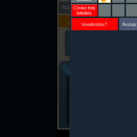
Nap kiértékelése
Címke fotó
feltöltés
Kalória
Szöveges
Szimulátor
Értékelés
Vonalkódos?
Áruház