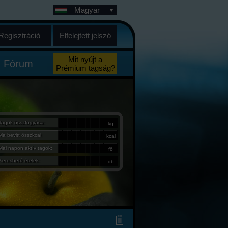
Magyar
Regisztráció
Elfelejtett jelszó
Mit nyújt a
Fórum
Prémium tagság?
Tagok összfogyása:
kg
Ma bevitt összkcal:
kcal
Mai napon aktív tagok:
fő
Kereshető ételek:
db