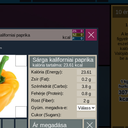
10 ér
1
ZS:
0
A l
liforniai paprika
SZ:
0
kcal
figyel
F:
0
eszel
kaló
um
Valójáb
be a
Sárga kaliforniai paprika
kalória tartalma: 23.61 kcal
Kalória (Energy):
Zsír (Fat):
Szénhidrát (Carbo):
Fehérje (Protein):
Rost (Fiber):
Gyüm. megadva-e:
Cukor (Sugars):
Ár megadása