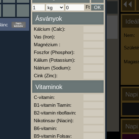
Ft
OK
Ásványok
Ideál
Ha ma már nem eszel/sportolsz többet,
lánc
kattints a kiértékelésre!
Kálcium (Calc):
A Kalória Szimulátor Prémium funkció.
Nem:
Vas (Iron):
Magnézium :
Születé
Foszfor (Phosphor):
-
Kálium (Potassium):
Magass
Nátrium (Sodium):
Cink (Zinc):
kalóriabázis.hu
Vitaminok
Napi
C-vitamin:
B1-vitamin Tiamin:
B2-vitamin riboflavin:
Nikotinsav (Niacin):
Napi
B6-vitamin:
B9-vitamin Folsav: