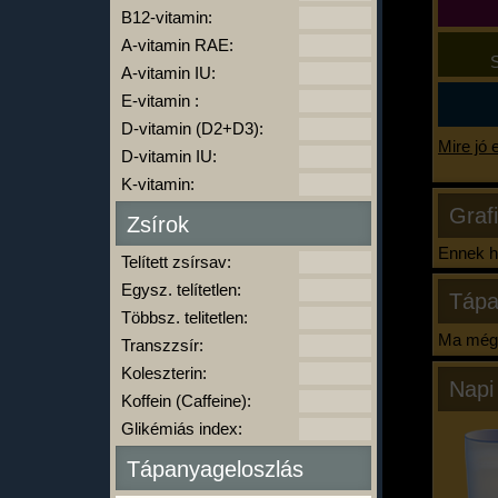
B12-vitamin:
A-vitamin RAE:
S
A-vitamin IU:
E-vitamin :
D-vitamin (D2+D3):
Mire jó 
D-vitamin IU:
K-vitamin:
Graf
Zsírok
Ennek ha
Telített zsírsav:
Egysz. telítetlen:
Tápa
Többsz. telitetlen:
Ma még 
Transzzsír:
Koleszterin:
Napi
Koffein (Caffeine):
Glikémiás index:
Tápanyageloszlás