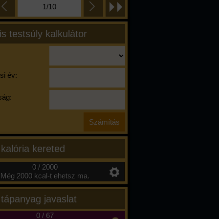
1/10
is testsúly kalkulátor
si év:
ág:
 kalória kereted
0 / 2000
Még 2000 kcal-t ehetsz ma.
 tápanyag javaslat
0
/
67