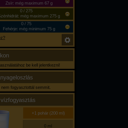
Zsír: még maximum 67 g
0
/
275
zénhidrát: még maximum 275 g
0
/
75
Fehérje: még minimum 75 g
ez?
ikon
sználatához be kell jelentkezni!
nyageloszlás
nem fogyasztottál semmit.
 vízfogyasztás