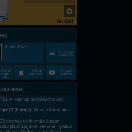
ség
KalóriaBázis
FB csoport
csatlakozás
Értékeld
Értékeld
YouTube
Google
App Store
csatorna
Play
bbi aktivitás
 FELIX Ketchup hozzáadott cukor
gro73 (8 órája):
Nem cukormentes
0%-al kevesebb cukor
 Zöldborsós csirkemáj diétásan:
2323 (11 órája):
Man vienmēr ir paticis
tas. Ne jau dārglietas vai mākslas