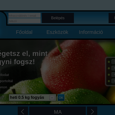
Belépés
Főoldal
Eszközök
Információ
égetsz el, mint
gyni fogsz!
élodat
portoltál
onon
i?
heti 0.5 kg fogyás
MA