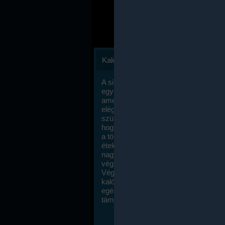
Kalóriaszámlálás
A sikeres fogyás titka valójában igen
egyszerű: égess több energiát, mint
amennyit beviszel. Természetesen e
elég nagy fegyelemre és akaraterőre
szükség, de meglepődve fogod tapasz
hogy a kalóriaszámolás mennyire ru
a többi diétához képest. Itt nincsenek ti
ételek és a megengedett kalóriabevite
nagymértékben növelheted ha testmo
végzel.
Végül, de nem utolsó sorban, a
kalóriaszámolás módszerét a legtöbb
egészségügyi szakorvos ajánlja és
támogatja.
To