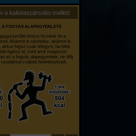
v a kalóriaszámolás mellett
. A FOGYÁS ALAPEGYENLETE
egegyszerűbb tényre hívnánk fel a
med. Akármit is sportolsz, akármit is
, akkor fogsz csak lefogyni, ha több
riát égetsz el, mint amit megeszel.
an ez a fogyás alapegyenlete, ne dőlj
 csodákkal csábító hirdetéseknek.