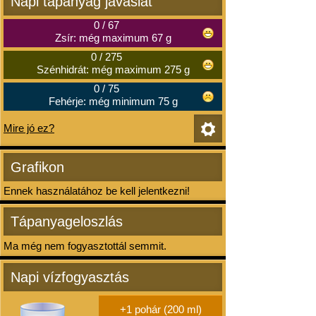
Napi tápanyag javaslat
0
/
67
Zsír: még maximum 67 g
0
/
275
Szénhidrát: még maximum 275 g
0
/
75
Fehérje: még minimum 75 g
Mire jó ez?
Grafikon
Ennek használatához be kell jelentkezni!
Tápanyageloszlás
Ma még nem fogyasztottál semmit.
Napi vízfogyasztás