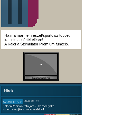
Ha ma már nem eszel/sportolsz többet,
kattints a kiértékelésre!
A Kalória Szimulátor Prémium funkció.
-
kalóriabázis.hu
Hírek
2026. 01. 13.
ÚJ JÁTÉK APP
KalóriaBázis oktató játék: CarboHydra
Ismerd meg játsszva az ételeket!