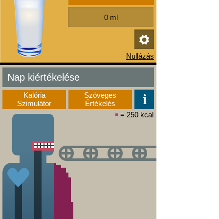
Nap kiértékelése
Kalória
Szöveges
Szimulátor
Értékelés