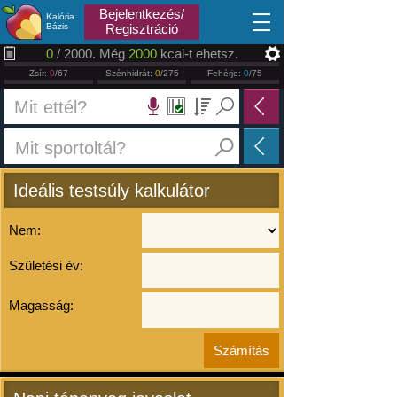
2026.08.07
Bejelentkezés/
Kalória
Bázis
Regisztráció
0
/ 2000. Még
2000
kcal-t ehetsz.
Zsír:
0
/67
Szénhidrát:
0
/275
Fehérje:
0
/75
Ideális testsúly kalkulátor
Nem:
Születési év:
Magasság: