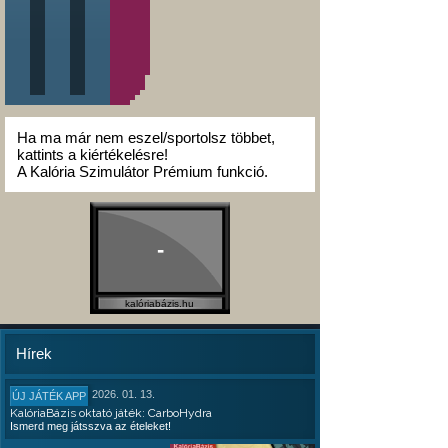
Ha ma már nem eszel/sportolsz többet,
kattints a kiértékelésre!
A Kalória Szimulátor Prémium funkció.
-
kalóriabázis.hu
Hírek
2026. 01. 13.
ÚJ JÁTÉK APP
KalóriaBázis oktató játék: CarboHydra
Ismerd meg játsszva az ételeket!