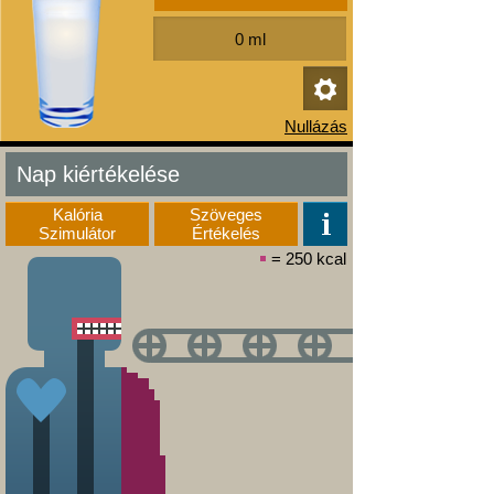
Nap kiértékelése
Kalória
Szöveges
Szimulátor
Értékelés