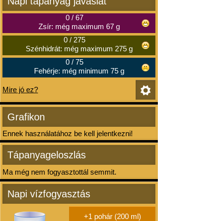
Napi tápanyag javaslat
0
/
67
Zsír: még maximum 67 g
0
/
275
Szénhidrát: még maximum 275 g
0
/
75
Fehérje: még minimum 75 g
Mire jó ez?
Grafikon
Ennek használatához be kell jelentkezni!
Tápanyageloszlás
Ma még nem fogyasztottál semmit.
Napi vízfogyasztás