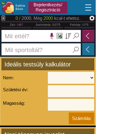
2026.08.07
Bejelentkezés/
Kalória
Bázis
Regisztráció
0
/ 2000. Még
2000
kcal-t ehetsz.
Zsír:
0
/67
Szénhidrát:
0
/275
Fehérje:
0
/75
Ideális testsúly kalkulátor
Nem:
Születési év:
Magasság: