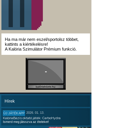
Ha ma már nem eszel/sportolsz többet,
kattints a kiértékelésre!
A Kalória Szimulátor Prémium funkció.
-
kalóriabázis.hu
Hírek
2026. 01. 13.
ÚJ JÁTÉK APP
KalóriaBázis oktató játék: CarboHydra
Ismerd meg játsszva az ételeket!