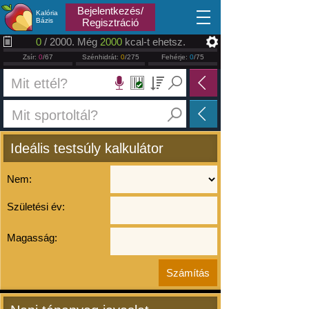
2026.08.08
Bejelentkezés/
Kalória
Bázis
Regisztráció
0
/ 2000. Még
2000
kcal-t ehetsz.
Zsír:
0
/67
Szénhidrát:
0
/275
Fehérje:
0
/75
Ideális testsúly kalkulátor
Nem:
Születési év:
Magasság: