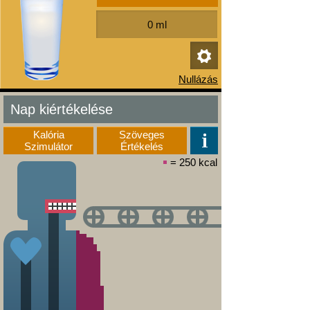
Nap kiértékelése
Kalória
Szöveges
Szimulátor
Értékelés