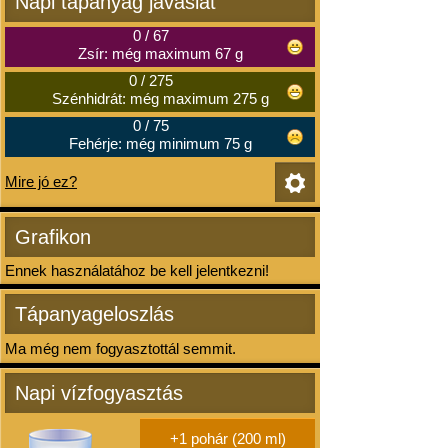
Napi tápanyag javaslat
0
/
67
Zsír: még maximum 67 g
0
/
275
Szénhidrát: még maximum 275 g
0
/
75
Fehérje: még minimum 75 g
Mire jó ez?
Grafikon
Ennek használatához be kell jelentkezni!
Tápanyageloszlás
Ma még nem fogyasztottál semmit.
Napi vízfogyasztás