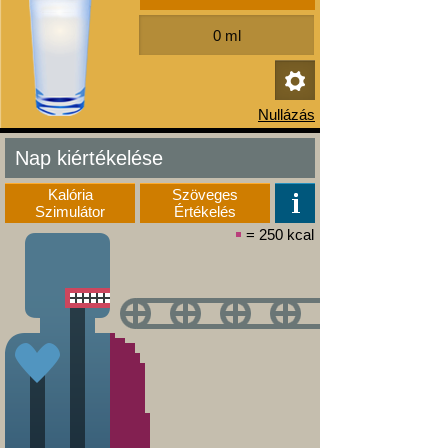
Nap kiértékelése
Kalória
Szöveges
Szimulátor
Értékelés