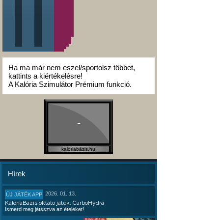
Ha ma már nem eszel/sportolsz többet,
kattints a kiértékelésre!
A Kalória Szimulátor Prémium funkció.
-
kalóriabázis.hu
Hírek
2026. 01. 13.
ÚJ JÁTÉK APP
KalóriaBázis oktató játék: CarboHydra
Ismerd meg játsszva az ételeket!