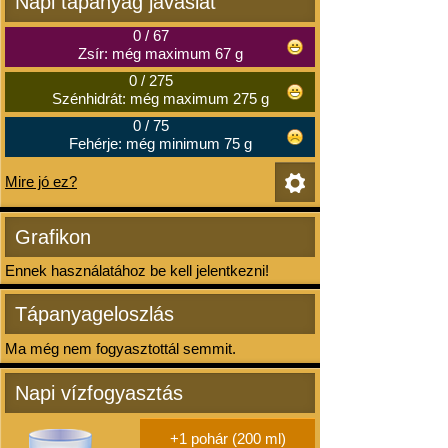
Napi tápanyag javaslat
0
/
67
Zsír: még maximum 67 g
0
/
275
Szénhidrát: még maximum 275 g
0
/
75
Fehérje: még minimum 75 g
Mire jó ez?
Grafikon
Ennek használatához be kell jelentkezni!
Tápanyageloszlás
Ma még nem fogyasztottál semmit.
Napi vízfogyasztás