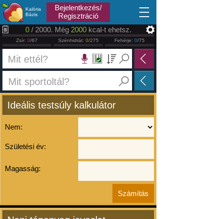
2026.08.08
Bejelentkezés/
Kalória
Bázis
Regisztráció
0
/ 2000. Még
2000
kcal-t ehetsz.
Zsír:
0
/67
Szénhidrát:
0
/275
Fehérje:
0
/75
Ideális testsúly kalkulátor
Nem:
Születési év:
Magasság: