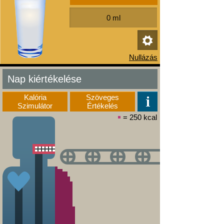
Nap kiértékelése
Kalória
Szöveges
Szimulátor
Értékelés