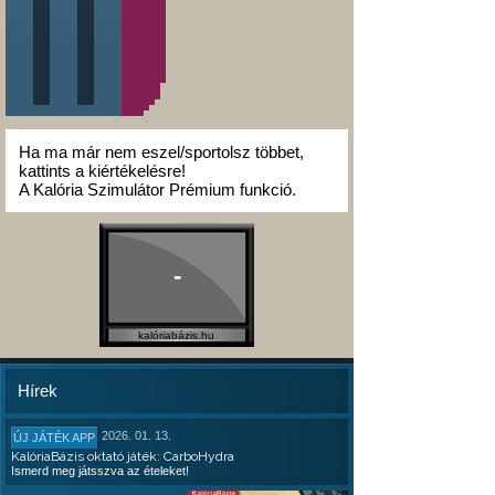
Ha ma már nem eszel/sportolsz többet,
kattints a kiértékelésre!
A Kalória Szimulátor Prémium funkció.
-
kalóriabázis.hu
Hírek
2026. 01. 13.
ÚJ JÁTÉK APP
KalóriaBázis oktató játék: CarboHydra
Ismerd meg játsszva az ételeket!