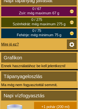
Napi tápanyag javaslat
0
/
67
Zsír: még maximum 67 g
0
/
275
Szénhidrát: még maximum 275 g
0
/
75
Fehérje: még minimum 75 g
Mire jó ez?
Grafikon
Ennek használatához be kell jelentkezni!
Tápanyageloszlás
Ma még nem fogyasztottál semmit.
Napi vízfogyasztás