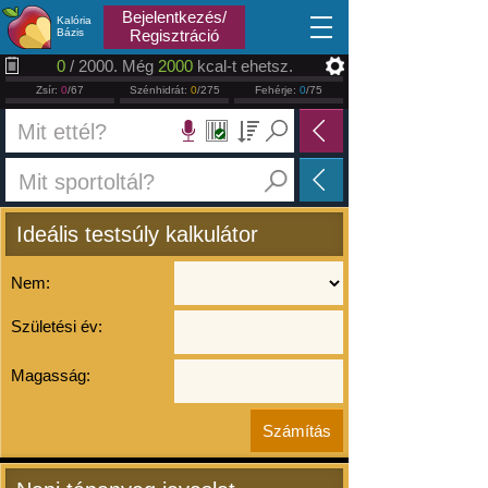
2026.08.06
Bejelentkezés/
Kalória
Bázis
Regisztráció
0
/ 2000. Még
2000
kcal-t ehetsz.
Zsír:
0
/67
Szénhidrát:
0
/275
Fehérje:
0
/75
Ideális testsúly kalkulátor
Nem:
Születési év:
Magasság: