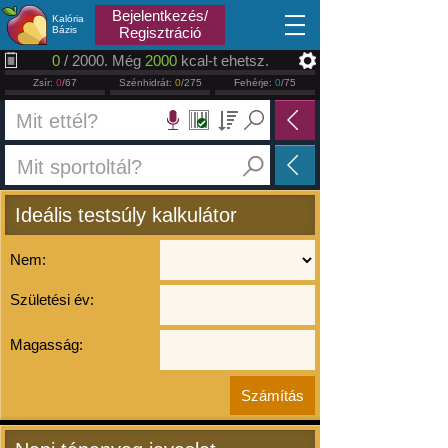
2026.08.07
Bejelentkezés/
Kalória
Bázis
Regisztráció
0
/ 2000. Még
2000
kcal-t ehetsz.
Zsír:
0
/67
Szénhidrát:
0
/275
Fehérje:
0
/75
Ideális testsúly kalkulátor
Nem:
Születési év:
Magasság: