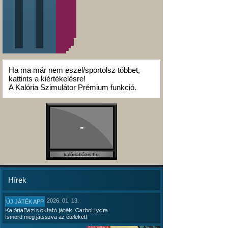
Ha ma már nem eszel/sportolsz többet,
kattints a kiértékelésre!
A Kalória Szimulátor Prémium funkció.
-
kalóriabázis.hu
Hírek
2026. 01. 13.
ÚJ JÁTÉK APP
KalóriaBázis oktató játék: CarboHydra
Ismerd meg játsszva az ételeket!