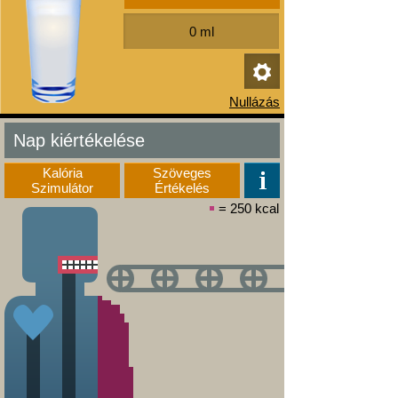
Nap kiértékelése
Kalória
Szöveges
Szimulátor
Értékelés