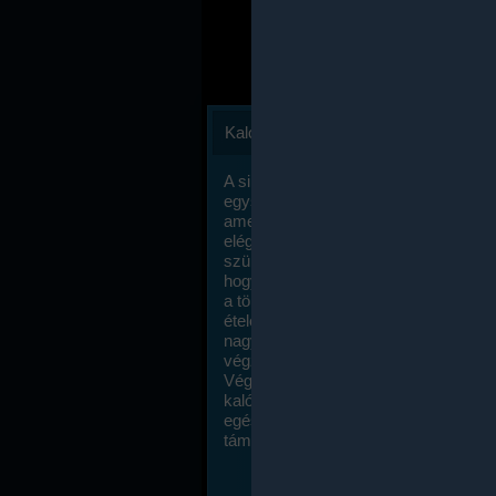
Kalóriaszámlálás
A sikeres fogyás titka valójában igen
egyszerű: égess több energiát, mint
amennyit beviszel. Természetesen e
elég nagy fegyelemre és akaraterőre
szükség, de meglepődve fogod tapasz
hogy a kalóriaszámolás mennyire ru
a többi diétához képest. Itt nincsenek ti
ételek és a megengedett kalóriabevite
nagymértékben növelheted ha testmo
végzel.
Végül, de nem utolsó sorban, a
kalóriaszámolás módszerét a legtöbb
egészségügyi szakorvos ajánlja és
támogatja.
To