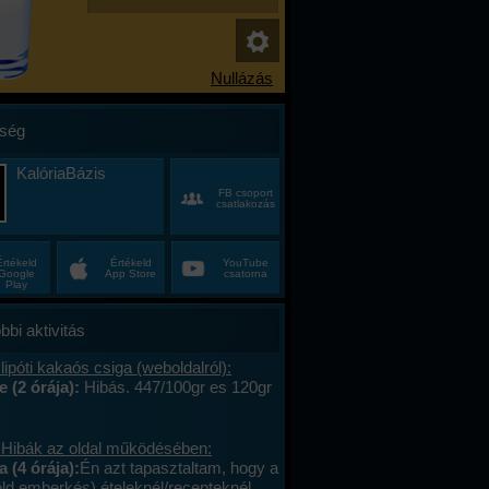
ség
KalóriaBázis
FB csoport
csatlakozás
Értékeld
Értékeld
YouTube
Google
App Store
csatorna
Play
bbi aktivitás
lipóti kakaós csiga (weboldalról):
e (2 órája):
Hibás. 447/100gr es 120gr
 Hibák az oldal működésében:
a (4 órája):
Én azt tapasztaltam, hogy a
öld emberkés) ételeknél/recepteknél