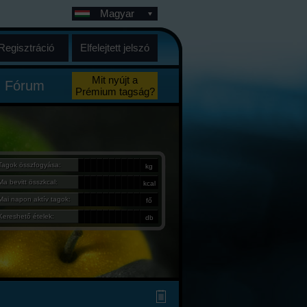
Magyar
Regisztráció
Elfelejtett jelszó
Mit nyújt a
Fórum
Prémium tagság?
Tagok összfogyása:
kg
Ma bevitt összkcal:
kcal
Mai napon aktív tagok:
fő
Kereshető ételek:
db