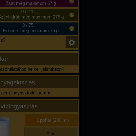
Zsír: még maximum 67 g
0
/
275
zénhidrát: még maximum 275 g
0
/
75
Fehérje: még minimum 75 g
ez?
ikon
sználatához be kell jelentkezni!
nyageloszlás
nem fogyasztottál semmit.
 vízfogyasztás