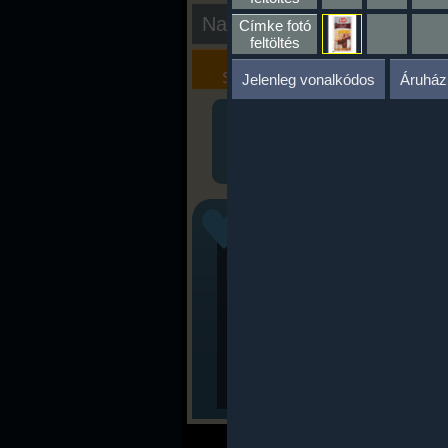
Nap kiértékelése
Címke fotó
feltöltés
Kalória
Szöveges
Szimulátor
Értékelés
Jelenleg vonalkódos
Áruház