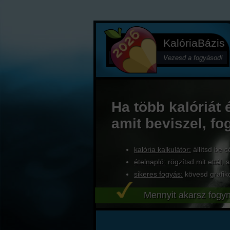
KalóriaBázis
Vezesd a fogyásod!
Ha több kalóriát 
amit beviszel, fo
kalória kalkulátor:
állítsd be c
ételnapló:
rögzítsd mit ettél, s
sikeres fogyás:
kövesd grafik
Mennyit akarsz fogyn