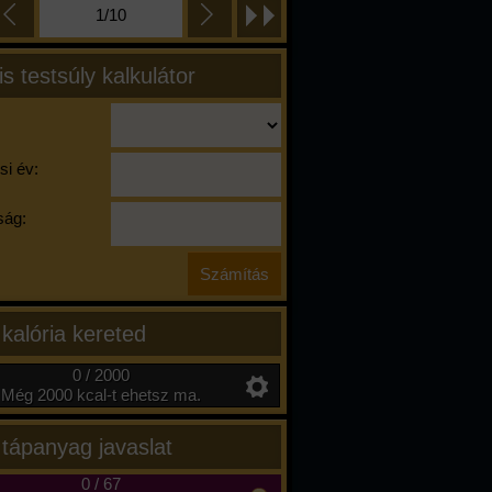
1/10
is testsúly kalkulátor
si év:
ág:
 kalória kereted
0 / 2000
Még 2000 kcal-t ehetsz ma.
 tápanyag javaslat
0
/
67