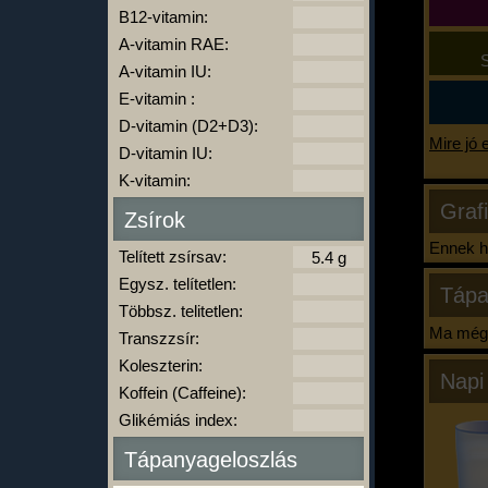
B12-vitamin:
A-vitamin RAE:
S
A-vitamin IU:
E-vitamin :
D-vitamin (D2+D3):
Mire jó 
D-vitamin IU:
K-vitamin:
Graf
Zsírok
Ennek ha
Telített zsírsav:
Egysz. telítetlen:
Tápa
Többsz. telitetlen:
Ma még 
Transzzsír:
Koleszterin:
Napi
Koffein (Caffeine):
Glikémiás index:
Tápanyageloszlás