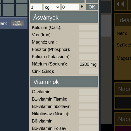
Ft
OK
Ásványok
Ideál
Ha ma már nem eszel/sportolsz többet,
lánc
kattints a kiértékelésre!
Kálcium (Calc):
A Kalória Szimulátor Prémium funkció.
Nem:
Vas (Iron):
Magnézium :
Születé
Foszfor (Phosphor):
-
Kálium (Potassium):
Magass
Nátrium (Sodium):
Cink (Zinc):
kalóriabázis.hu
Vitaminok
Napi
C-vitamin:
B1-vitamin Tiamin:
B2-vitamin riboflavin:
Nikotinsav (Niacin):
Napi
B6-vitamin:
B9-vitamin Folsav: