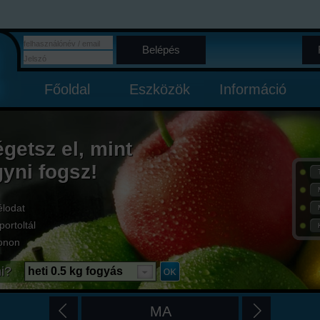
Belépés
Főoldal
Eszközök
Információ
égetsz el, mint
gyni fogsz!
élodat
portoltál
onon
i?
heti 0.5 kg fogyás
MA