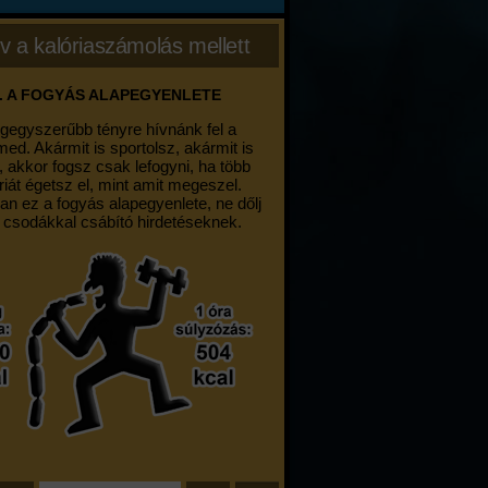
v a kalóriaszámolás mellett
. A FOGYÁS ALAPEGYENLETE
egegyszerűbb tényre hívnánk fel a
med. Akármit is sportolsz, akármit is
, akkor fogsz csak lefogyni, ha több
riát égetsz el, mint amit megeszel.
an ez a fogyás alapegyenlete, ne dőlj
 csodákkal csábító hirdetéseknek.