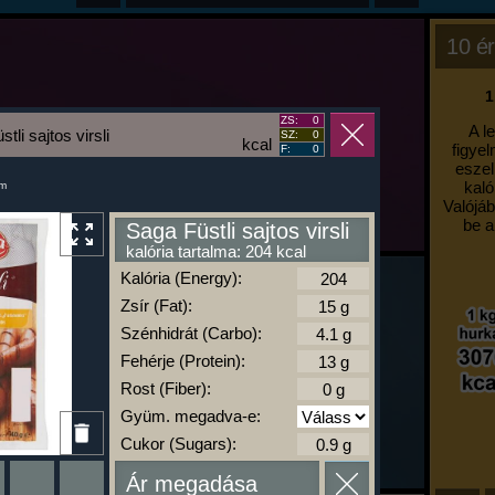
10 ér
1
ZS:
0
A l
tli sajtos virsli
SZ:
0
kcal
figyel
F:
0
eszel
kaló
um
Valójáb
be a
Saga Füstli sajtos virsli
kalória tartalma: 204 kcal
Kalória (Energy):
Zsír (Fat):
Szénhidrát (Carbo):
Fehérje (Protein):
Rost (Fiber):
Gyüm. megadva-e:
Cukor (Sugars):
Ár megadása