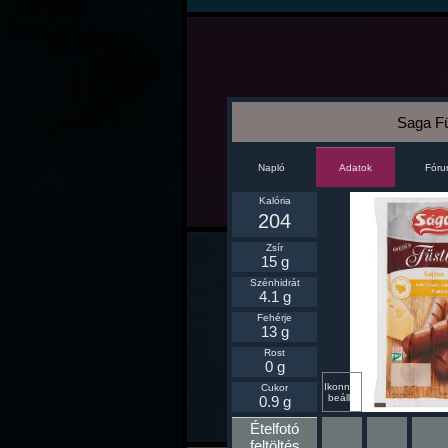
Saga Füs
Napló
Fór
Adatok
Kalória
204
Zsír
15 g
Szénhidrát
4.1 g
Fehérje
13 g
Rost
0 g
Ikonnak
Cukor
beállít
0.9 g
Ételfotó
feltöltés