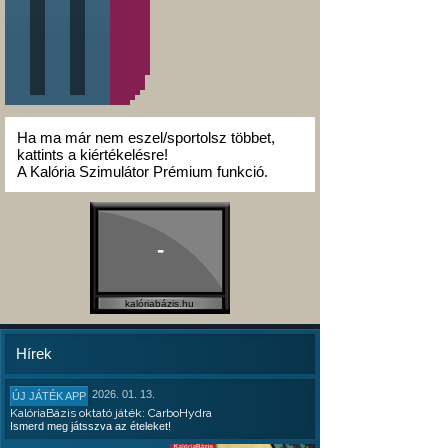
Ha ma már nem eszel/sportolsz többet,
kattints a kiértékelésre!
A Kalória Szimulátor Prémium funkció.
-
kalóriabázis.hu
Hírek
2026. 01. 13.
ÚJ JÁTÉK APP
KalóriaBázis oktató játék: CarboHydra
Ismerd meg játsszva az ételeket!