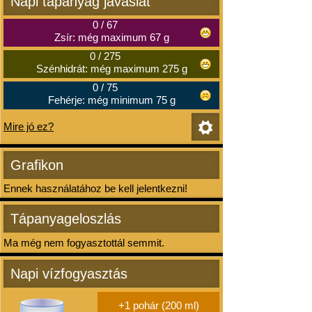
Napi tápanyag javaslat
0
/
67
Zsír: még maximum 67 g
0
/
275
Szénhidrát: még maximum 275 g
0
/
75
Fehérje: még minimum 75 g
Mire jó ez?
Grafikon
Ennek használatához be kell jelentkezni!
Tápanyageloszlás
Ma még nem fogyasztottál semmit.
Napi vízfogyasztás