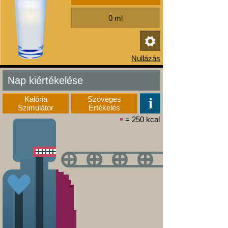
Nap kiértékelése
Kalória
Szöveges
Szimulátor
Értékelés