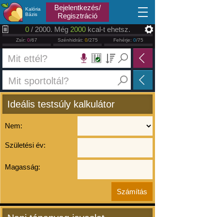
2026.08.10
Bejelentkezés/
Kalória
Bázis
Regisztráció
0
/ 2000. Még
2000
kcal-t ehetsz.
Zsír:
0
/67
Szénhidrát:
0
/275
Fehérje:
0
/75
Ideális testsúly kalkulátor
Nem:
Születési év:
Magasság: