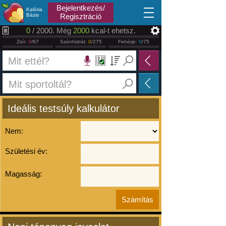
2026.08.08
Bejelentkezés/
Kalória
Bázis
Regisztráció
0
/ 2000. Még
2000
kcal-t ehetsz.
Zsír:
0
/67
Szénhidrát:
0
/275
Fehérje:
0
/75
Ideális testsúly kalkulátor
Nem:
Születési év:
Magasság: