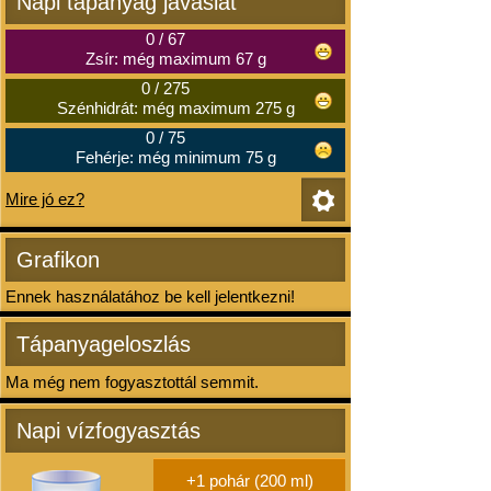
Napi tápanyag javaslat
0
/
67
Zsír: még maximum 67 g
0
/
275
Szénhidrát: még maximum 275 g
0
/
75
Fehérje: még minimum 75 g
Mire jó ez?
Grafikon
Ennek használatához be kell jelentkezni!
Tápanyageloszlás
Ma még nem fogyasztottál semmit.
Napi vízfogyasztás