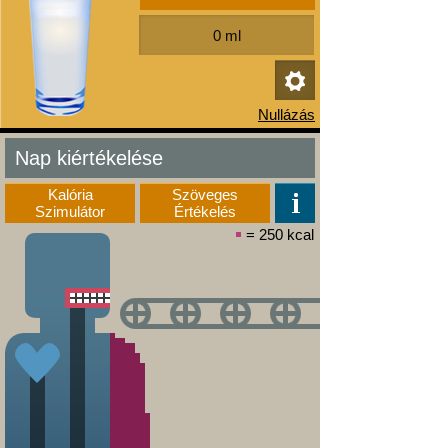
Nap kiértékelése
Kalória
Szöveges
Szimulátor
Értékelés