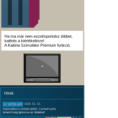
Ha ma már nem eszel/sportolsz többet,
kattints a kiértékelésre!
A Kalória Szimulátor Prémium funkció.
-
kalóriabázis.hu
Hírek
2026. 01. 13.
ÚJ JÁTÉK APP
KalóriaBázis oktató játék: CarboHydra
Ismerd meg játsszva az ételeket!