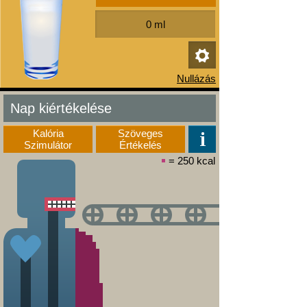
Nap kiértékelése
Kalória
Szöveges
Szimulátor
Értékelés