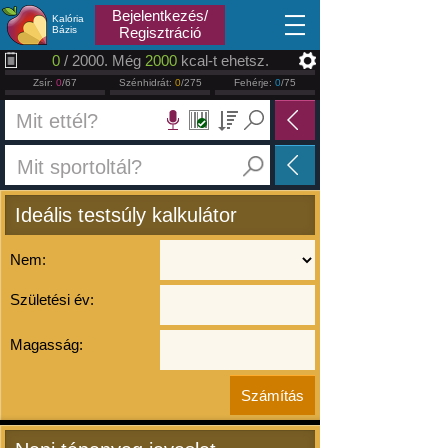
2026.08.06
Bejelentkezés/
Kalória
Bázis
Regisztráció
0
/ 2000. Még
2000
kcal-t ehetsz.
Zsír:
0
/67
Szénhidrát:
0
/275
Fehérje:
0
/75
Ideális testsúly kalkulátor
Nem:
Születési év:
Magasság: