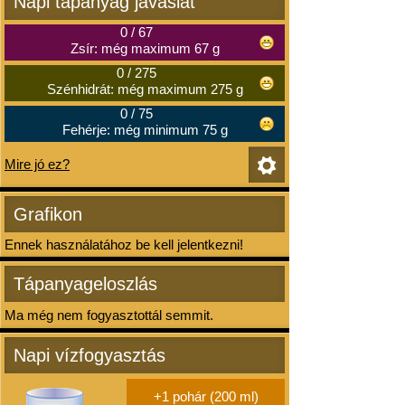
Napi tápanyag javaslat
0
/
67
Zsír: még maximum 67 g
0
/
275
Szénhidrát: még maximum 275 g
0
/
75
Fehérje: még minimum 75 g
Mire jó ez?
Grafikon
Ennek használatához be kell jelentkezni!
Tápanyageloszlás
Ma még nem fogyasztottál semmit.
Napi vízfogyasztás