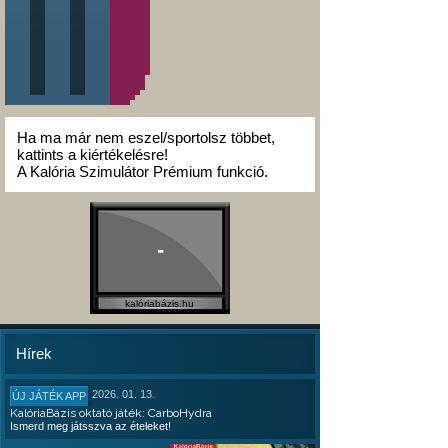
Ha ma már nem eszel/sportolsz többet,
kattints a kiértékelésre!
A Kalória Szimulátor Prémium funkció.
-
kalóriabázis.hu
Hírek
2026. 01. 13.
ÚJ JÁTÉK APP
KalóriaBázis oktató játék: CarboHydra
Ismerd meg játsszva az ételeket!