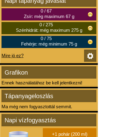
Napi tápanyag javaslat
0
/
67
Zsír: még maximum 67 g
0
/
275
Szénhidrát: még maximum 275 g
0
/
75
Fehérje: még minimum 75 g
Mire jó ez?
Grafikon
Ennek használatához be kell jelentkezni!
Tápanyageloszlás
Ma még nem fogyasztottál semmit.
Napi vízfogyasztás