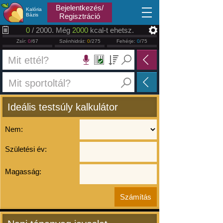
2026.08.09
Bejelentkezés/
Kalória
Bázis
Regisztráció
0
/ 2000. Még
2000
kcal-t ehetsz.
Zsír:
0
/67
Szénhidrát:
0
/275
Fehérje:
0
/75
Ideális testsúly kalkulátor
Nem:
Születési év:
Magasság: