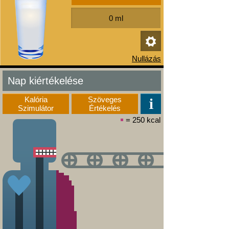
Nap kiértékelése
Kalória
Szöveges
Szimulátor
Értékelés