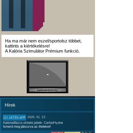
Ha ma már nem eszel/sportolsz többet,
kattints a kiértékelésre!
A Kalória Szimulátor Prémium funkció.
-
kalóriabázis.hu
Hírek
2026. 01. 13.
ÚJ JÁTÉK APP
KalóriaBázis oktató játék: CarboHydra
Ismerd meg játsszva az ételeket!