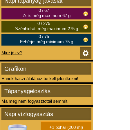
Napi tápanyag javaslat
0
/
67
Zsír: még maximum 67 g
0
/
275
Szénhidrát: még maximum 275 g
0
/
75
Fehérje: még minimum 75 g
Mire jó ez?
Grafikon
Ennek használatához be kell jelentkezni!
Tápanyageloszlás
Ma még nem fogyasztottál semmit.
Napi vízfogyasztás