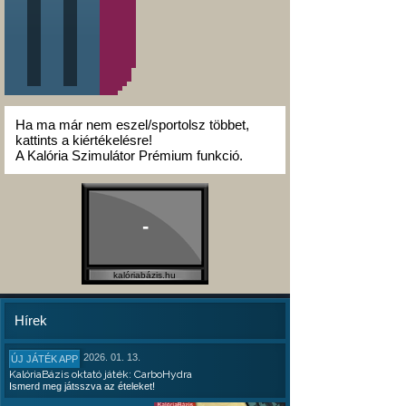
Ha ma már nem eszel/sportolsz többet,
kattints a kiértékelésre!
A Kalória Szimulátor Prémium funkció.
-
kalóriabázis.hu
Hírek
2026. 01. 13.
ÚJ JÁTÉK APP
KalóriaBázis oktató játék: CarboHydra
Ismerd meg játsszva az ételeket!