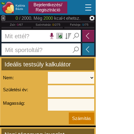
2026.08.09
Bejelentkezés/
Kalória
Bázis
Regisztráció
0
/ 2000. Még
2000
kcal-t ehetsz.
Zsír:
0
/67
Szénhidrát:
0
/275
Fehérje:
0
/75
Ideális testsúly kalkulátor
Nem:
Születési év:
Magasság: