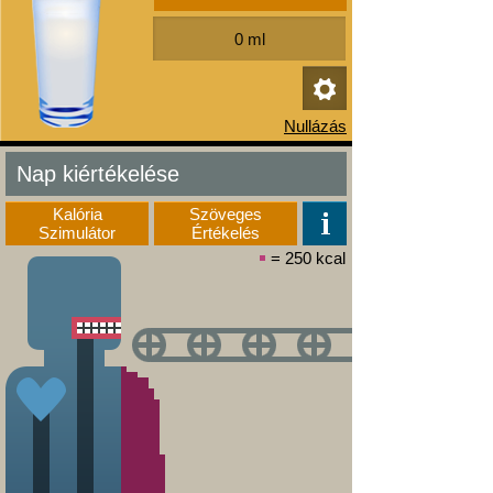
Nap kiértékelése
Kalória
Szöveges
Szimulátor
Értékelés