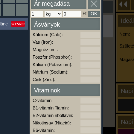
Ár megadása
Ft
OK
Ideál
Ha ma már nem eszel/sportolsz többet,
lánc
Ásványok
kattints a kiértékelésre!
A Kalória Szimulátor Prémium funkció.
Nem:
Kálcium (Calc):
Vas (Iron):
Születé
Magnézium :
-
Foszfor (Phosphor):
Magass
Kálium (Potassium):
Nátrium (Sodium):
kalóriabázis.hu
Cink (Zinc):
Vitaminok
Napi
C-vitamin:
B1-vitamin Tiamin:
B2-vitamin riboflavin:
Napi
Nikotinsav (Niacin):
B6-vitamin: