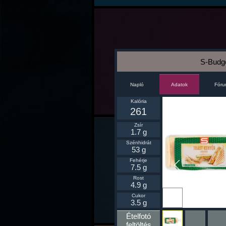
S-Budge
Napló
Fór
Adatok
Kalória
261
Zsír
1.7 g
Szénhidrát
53 g
Fehérje
7.5 g
Rost
4.9 g
Ikonnak
Cukor
beállít
3.5 g
Ételfotó
feltöltés