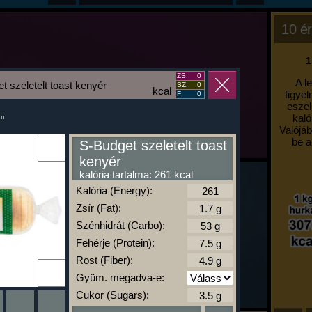
10 ér
1
ZS:
0
A l
t szeletelt toast kenyér
SZ:
0
kcal
figyel
F:
0
eszel
kaló
um
Valójáb
be a
S-Budget szeletelt toast
kenyér
kalória tartalma: 261 kcal
Kalória (Energy):
Zsír (Fat):
Szénhidrát (Carbo):
Fehérje (Protein):
Rost (Fiber):
Gyüm. megadva-e:
Cukor (Sugars):