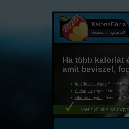
KalóriaBázis
Vezesd a fogyásod!
Ha több kalóriát 
amit beviszel, fo
kalória kalkulátor:
állítsd be c
ételnapló:
rögzítsd mit ettél, s
sikeres fogyás:
kövesd grafik
Mennyit akarsz fogyn