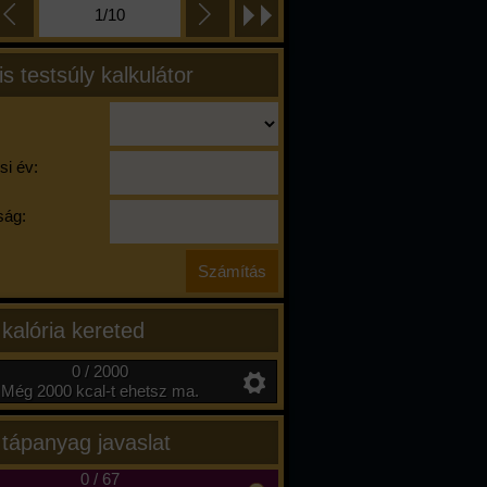
1/10
is testsúly kalkulátor
si év:
ág:
 kalória kereted
0 / 2000
Még 2000 kcal-t ehetsz ma.
 tápanyag javaslat
0
/
67