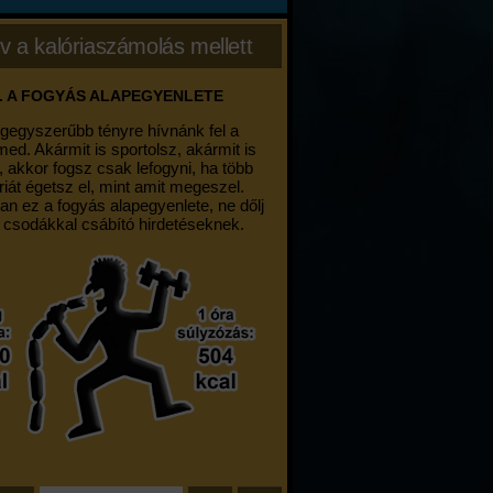
v a kalóriaszámolás mellett
. A FOGYÁS ALAPEGYENLETE
egegyszerűbb tényre hívnánk fel a
med. Akármit is sportolsz, akármit is
, akkor fogsz csak lefogyni, ha több
riát égetsz el, mint amit megeszel.
an ez a fogyás alapegyenlete, ne dőlj
 csodákkal csábító hirdetéseknek.