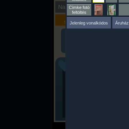
Nap kiértékelése
Címke fotó
feltöltés
Kalória
Szöveges
Szimulátor
Értékelés
Jelenleg vonalkódos
Áruház