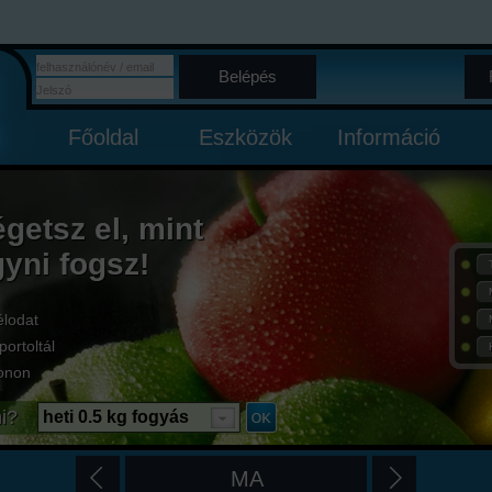
Belépés
Főoldal
Eszközök
Információ
égetsz el, mint
gyni fogsz!
élodat
portoltál
onon
i?
heti 0.5 kg fogyás
MA