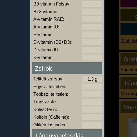
B9-vitamin Folsav:
B12-vitamin:
S
A-vitamin RAE:
A-vitamin IU:
E-vitamin :
Mire jó 
D-vitamin (D2+D3):
D-vitamin IU:
K-vitamin:
Graf
Zsírok
Ennek ha
Telített zsírsav:
Tápa
Egysz. telítetlen:
Ma még 
Többsz. telitetlen:
Transzzsír:
Napi
Koleszterin:
Koffein (Caffeine):
Glikémiás index:
Tápanyageloszlás