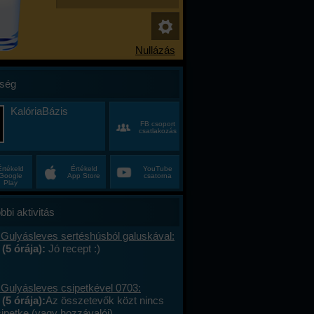
ség
KalóriaBázis
FB csoport
csatlakozás
Értékeld
Értékeld
YouTube
Google
App Store
csatorna
Play
bbi aktivitás
 Gulyásleves sertéshúsból galuskával:
 (5 órája):
Jó recept :)
 Gulyásleves csipetkével 0703:
(5 órája):
Az összetevők közt nincs
sipetke (vagy hozzávalói).