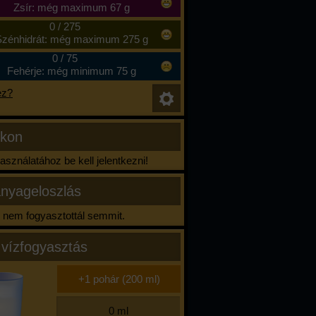
Zsír: még maximum 67 g
0
/
275
zénhidrát: még maximum 275 g
0
/
75
Fehérje: még minimum 75 g
ez?
ikon
sználatához be kell jelentkezni!
nyageloszlás
nem fogyasztottál semmit.
 vízfogyasztás