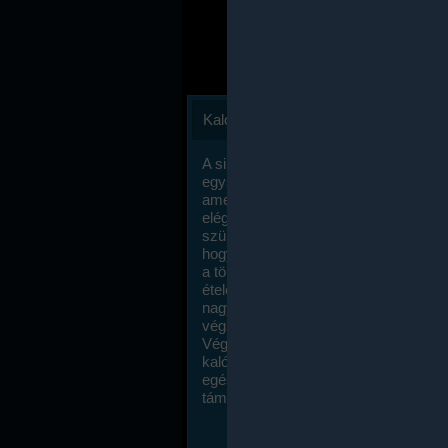
Kalóriaszámlálás
A sikeres fogyás titka valójában igen
egyszerű: égess több energiát, mint
amennyit beviszel. Természetesen e
elég nagy fegyelemre és akaraterőre
szükség, de meglepődve fogod tapasz
hogy a kalóriaszámolás mennyire ru
a többi diétához képest. Itt nincsenek ti
ételek és a megengedett kalóriabevite
nagymértékben növelheted ha testmo
végzel.
Végül, de nem utolsó sorban, a
kalóriaszámolás módszerét a legtöbb
egészségügyi szakorvos ajánlja és
támogatja.
To