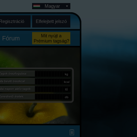
Magyar
Regisztráció
Elfelejtett jelszó
Mit nyújt a
Fórum
Prémium tagság?
Tagok összfogyása:
kg
Ma bevitt összkcal:
kcal
Mai napon aktív tagok:
fő
Kereshető ételek:
db