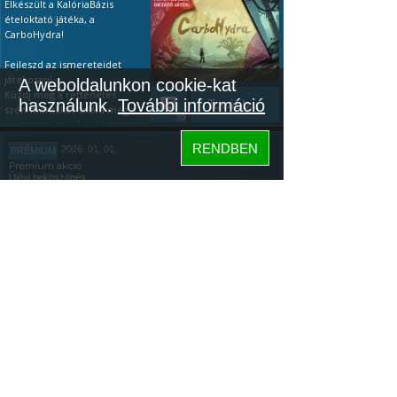
Elkészült a KalóriaBázis
ételoktató játéka, a
CarboHydra!
Fejleszd az ismereteidet
játékosan!
A weboldalunkon cookie-kat
Küzdj meg a rettenetes
használunk.
További információ
Tovább...
szén-hidrákkal, találd meg a
39
gyenge pointjaikat. Ha a
tápanyagok terén még
RENDBEN
2026. 01. 01.
PRÉMIUM
kezdő vagy, akkor a
Prémium akció
leggyakoribb ételeken
Újévi beköszönés
gyakorolhatsz és játékosan
vizsgázhatsz (ingyenesen is).
ÚJÉVI PRÉMIUM AKCIÓ ÉS
Ha pedig profi vagy, teszteld
EGY KALÓRIABÁZIS JÁTÉK
a tudásod: az első 20 étel
után kapsz egy értékelést!
Köszöntünk mindenkit az
Újévben: az újonnan
Megjegyzés: minden egyes
elszántakat, a régi tagokat,
letöltés aranyat ér az
és az újrakezdőket!
Tovább...
algoritmusnak, főleg így az
Szeretném megosztani
154
elején, ezért nagyon
veletek, hogy a napokban
köszönöm, ha kipróbálod.
elkészült a KalóriaBázis
Közösség
ételoktató játéka,
Hogyan kell
a
CarboHydra.
játszani:
Bemutató videó itt.
Hogyan kell
KalóriaBázis
A játék letöltése:
Google
játszani:
Bemutató videó itt