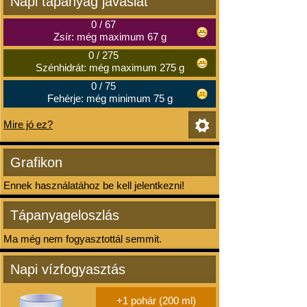
Napi tápanyag javaslat
0
/
67
Zsír: még maximum 67 g
0
/
275
Szénhidrát: még maximum 275 g
0
/
75
Fehérje: még minimum 75 g
Mire jó ez?
Grafikon
Ennek használatához be kell jelentkezni!
Tápanyageloszlás
Ma még nem fogyasztottál semmit.
Napi vízfogyasztás