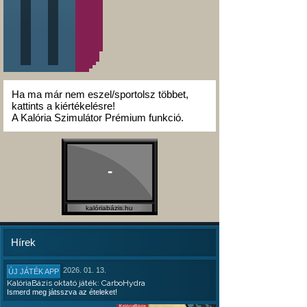
Ha ma már nem eszel/sportolsz többet,
kattints a kiértékelésre!
A Kalória Szimulátor Prémium funkció.
-
kalóriabázis.hu
Hírek
2026. 01. 13.
ÚJ JÁTÉK APP
KalóriaBázis oktató játék: CarboHydra
Ismerd meg játsszva az ételeket!