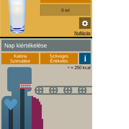
Nap kiértékelése
Kalória
Szöveges
Szimulátor
Értékelés