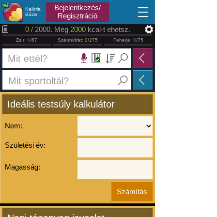
2026.08.08
Bejelentkezés/
Kalória
Bázis
Regisztráció
0
/ 2000. Még
2000
kcal-t ehetsz.
Zsír:
0
/67
Szénhidrát:
0
/275
Fehérje:
0
/75
Ideális testsúly kalkulátor
Nem:
Születési év:
Magasság: