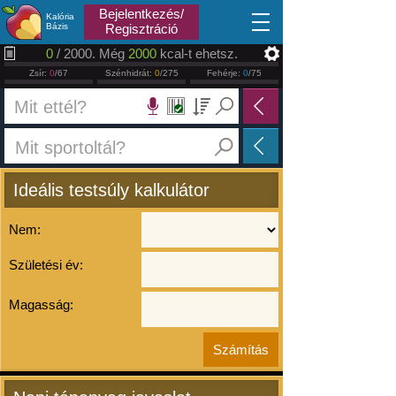
2026.08.08
Bejelentkezés/
Kalória
Bázis
Regisztráció
0
/ 2000. Még
2000
kcal-t ehetsz.
Zsír:
0
/67
Szénhidrát:
0
/275
Fehérje:
0
/75
Ideális testsúly kalkulátor
Nem:
Születési év:
Magasság: