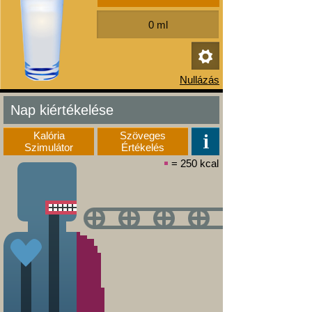
Nap kiértékelése
Kalória
Szöveges
Szimulátor
Értékelés