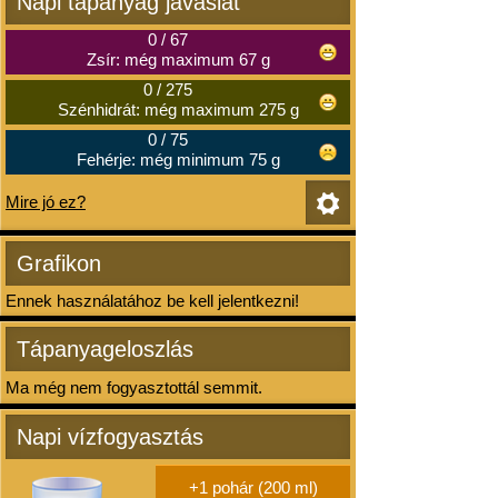
Napi tápanyag javaslat
0
/
67
Zsír: még maximum 67 g
0
/
275
Szénhidrát: még maximum 275 g
0
/
75
Fehérje: még minimum 75 g
Mire jó ez?
Grafikon
Ennek használatához be kell jelentkezni!
Tápanyageloszlás
Ma még nem fogyasztottál semmit.
Napi vízfogyasztás