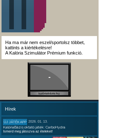
Ha ma már nem eszel/sportolsz többet,
kattints a kiértékelésre!
A Kalória Szimulátor Prémium funkció.
-
kalóriabázis.hu
Hírek
2026. 01. 13.
ÚJ JÁTÉK APP
KalóriaBázis oktató játék: CarboHydra
Ismerd meg játsszva az ételeket!