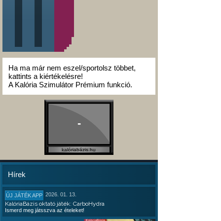
Ha ma már nem eszel/sportolsz többet,
kattints a kiértékelésre!
A Kalória Szimulátor Prémium funkció.
-
kalóriabázis.hu
Hírek
2026. 01. 13.
ÚJ JÁTÉK APP
KalóriaBázis oktató játék: CarboHydra
Ismerd meg játsszva az ételeket!