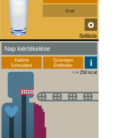
Nap kiértékelése
Kalória
Szöveges
Szimulátor
Értékelés