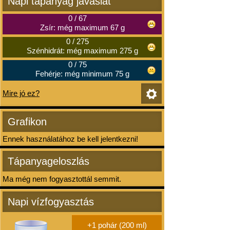
Napi tápanyag javaslat
0
/
67
Zsír: még maximum 67 g
0
/
275
Szénhidrát: még maximum 275 g
0
/
75
Fehérje: még minimum 75 g
Mire jó ez?
Grafikon
Ennek használatához be kell jelentkezni!
Tápanyageloszlás
Ma még nem fogyasztottál semmit.
Napi vízfogyasztás